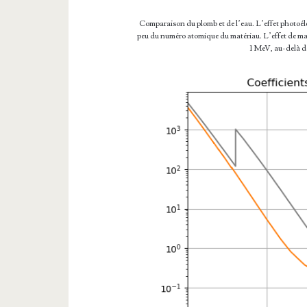
Comparaison du plomb et de l’eau. L’effet photoél
peu du numéro atomique du matériau. L’effet de matér
1 MeV, au-delà d