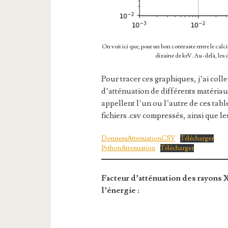
On voit ici que, pour un bon contraste entre le calc
dizaine de keV. Au-delà, les 
Pour tracer ces graphiques, j’ai coll
d’atténuation de différents matériaux
appellent l’un ou l’autre de ces tab
fichiers .csv compressés, ainsi que l
DonneesAttenuationCSV
Télécharger
PythonAttenuation
Télécharger
Facteur d’atténuation des rayons X
l’énergie :