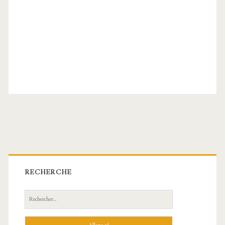
Barre
latérale
RECHERCHE
principale
Recherche: