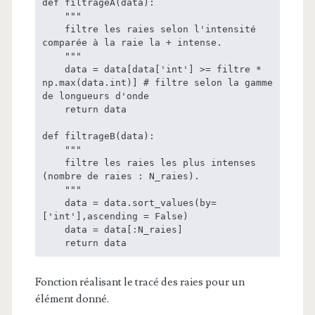
def filtrageA(data):

    """

    filtre les raies selon l'intensité 
comparée à la raie la + intense.

    """

    data = data[data['int'] >= filtre * 
np.max(data.int)] # filtre selon la gamme 
de longueurs d'onde

    return data

def filtrageB(data):

    """

    filtre les raies les plus intenses 
(nombre de raies : N_raies).

    """

    data = data.sort_values(by=
['int'],ascending = False)

    data = data[:N_raies]

    return data
Fonction réalisant le tracé des raies pour un
élément donné.