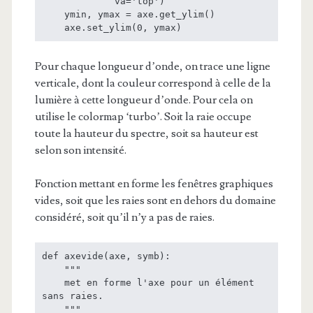
             va='top')

    ymin, ymax = axe.get_ylim()

    axe.set_ylim(0, ymax)
Pour chaque longueur d’onde, on trace une ligne
verticale, dont la couleur correspond à celle de la
lumière à cette longueur d’onde. Pour cela on
utilise le colormap ‘turbo’. Soit la raie occupe
toute la hauteur du spectre, soit sa hauteur est
selon son intensité.
Fonction mettant en forme les fenêtres graphiques
vides, soit que les raies sont en dehors du domaine
considéré, soit qu’il n’y a pas de raies.
def axevide(axe, symb):

    """

    met en forme l'axe pour un élément 
sans raies.

    """
