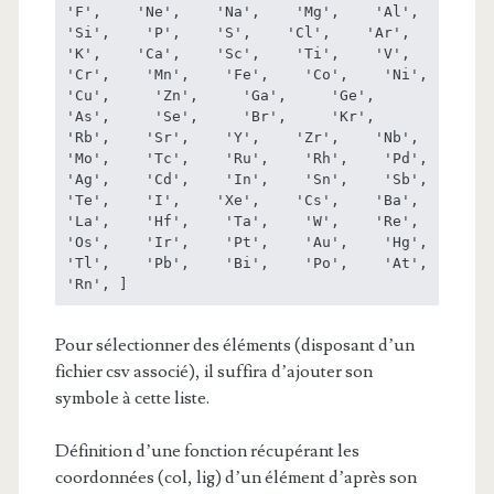
'F',    'Ne',    'Na',    'Mg',    'Al',    
'Si',    'P',    'S',    'Cl',    'Ar',    
'K',    'Ca',    'Sc',    'Ti',    'V',    
'Cr',    'Mn',    'Fe',    'Co',    'Ni',     
'Cu',     'Zn',     'Ga',     'Ge',     
'As',     'Se',     'Br',     'Kr',    
'Rb',    'Sr',    'Y',    'Zr',    'Nb',    
'Mo',    'Tc',    'Ru',    'Rh',    'Pd',    
'Ag',    'Cd',    'In',    'Sn',    'Sb',    
'Te',    'I',    'Xe',    'Cs',    'Ba',    
'La',    'Hf',    'Ta',    'W',    'Re',    
'Os',    'Ir',    'Pt',    'Au',    'Hg',    
'Tl',    'Pb',    'Bi',    'Po',    'At',    
'Rn', ]
Pour sélectionner des éléments (disposant d’un
fichier csv associé), il suffira d’ajouter son
symbole à cette liste.
Définition d’une fonction récupérant les
coordonnées (col, lig) d’un élément d’après son