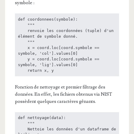
symbole :
def coordonnees(symbole):

    """

    renvoie les coordonnées (tuple) d'un 
élément de symbole donné.

    """

    x = coord.loc[coord.symbole == 
symbole, 'col'].values[0]

    y = coord.loc[coord.symbole == 
symbole, 'lig'].values[0]

    return x, y
Fonction de nettoyage et premier filtrage des
données. En effet, les fichiers obtenus via NIST
possèdent quelques caractères gênants.
def nettoyage(data):

    """

    Nettoie les données d'un dataframe de 