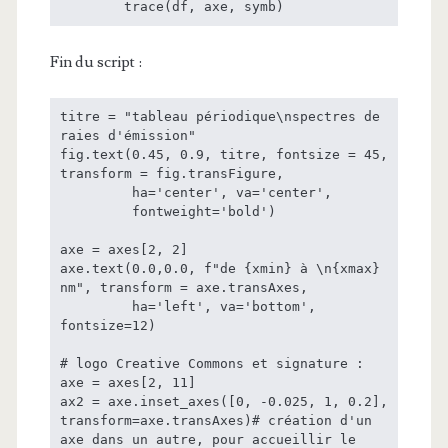
        trace(df, axe, symb)
Fin du script :
titre = "tableau périodique\nspectres de 
raies d'émission"

fig.text(0.45, 0.9, titre, fontsize = 45, 
transform = fig.transFigure,

         ha='center', va='center',

         fontweight='bold')

axe = axes[2, 2]

axe.text(0.0,0.0, f"de {xmin} à \n{xmax} 
nm", transform = axe.transAxes,

         ha='left', va='bottom', 
fontsize=12)

# logo Creative Commons et signature :

axe = axes[2, 11]

ax2 = axe.inset_axes([0, -0.025, 1, 0.2], 
transform=axe.transAxes)# création d'un 
axe dans un autre, pour accueillir le 