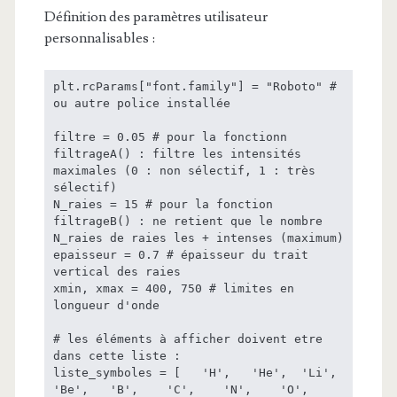
Définition des paramètres utilisateur
personnalisables :
plt.rcParams["font.family"] = "Roboto" # 
ou autre police installée

filtre = 0.05 # pour la fonctionn 
filtrageA() : filtre les intensités 
maximales (0 : non sélectif, 1 : très 
sélectif)

N_raies = 15 # pour la fonction 
filtrageB() : ne retient que le nombre 
N_raies de raies les + intenses (maximum)

epaisseur = 0.7 # épaisseur du trait 
vertical des raies

xmin, xmax = 400, 750 # limites en 
longueur d'onde

# les éléments à afficher doivent etre 
dans cette liste :

liste_symboles = [   'H',   'He',  'Li',   
'Be',   'B',    'C',    'N',    'O',    