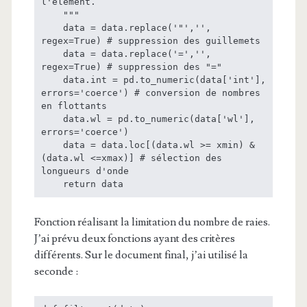
l'élément.

    """

    data = data.replace('"','', 
regex=True) # suppression des guillemets

    data = data.replace('=','', 
regex=True) # suppression des "="

    data.int = pd.to_numeric(data['int'], 
errors='coerce') # conversion de nombres 
en flottants

    data.wl = pd.to_numeric(data['wl'], 
errors='coerce')

    data = data.loc[(data.wl >= xmin) & 
(data.wl <=xmax)] # sélection des 
longueurs d'onde

    return data
Fonction réalisant la limitation du nombre de raies.
J’ai prévu deux fonctions ayant des critères
différents. Sur le document final, j’ai utilisé la
seconde :