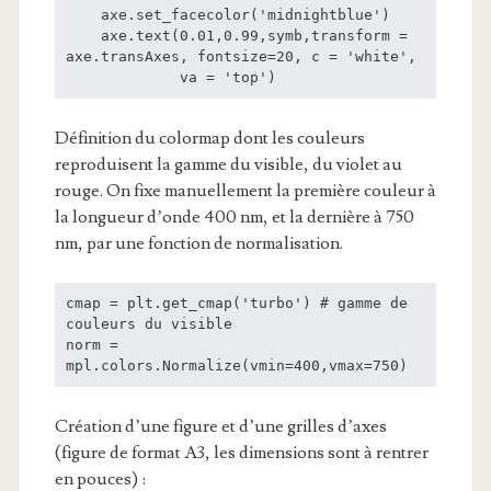
    axe.set_facecolor('midnightblue')

    axe.text(0.01,0.99,symb,transform = 
axe.transAxes, fontsize=20, c = 'white',

             va = 'top')
Définition du colormap dont les couleurs
reproduisent la gamme du visible, du violet au
rouge. On fixe manuellement la première couleur à
la longueur d’onde 400 nm, et la dernière à 750
nm, par une fonction de normalisation.
cmap = plt.get_cmap('turbo') # gamme de 
couleurs du visible

norm = 
mpl.colors.Normalize(vmin=400,vmax=750)
Création d’une figure et d’une grilles d’axes
(figure de format A3, les dimensions sont à rentrer
en pouces) :