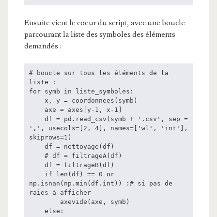
Ensuite vient le coeur du script, avec une boucle
parcourant la liste des symboles des éléments
demandés :
# boucle sur tous les éléments de la 
liste :

for symb in liste_symboles:

    x, y = coordonnees(symb)

    axe = axes[y-1, x-1]

    df = pd.read_csv(symb + '.csv', sep = 
',', usecols=[2, 4], names=['wl', 'int'], 
skiprows=1)

    df = nettoyage(df)

    # df = filtrageA(df)

    df = filtrageB(df)

    if len(df) == 0 or 
np.isnan(np.min(df.int)) :# si pas de 
raies à afficher

        axevide(axe, symb)

    else:
