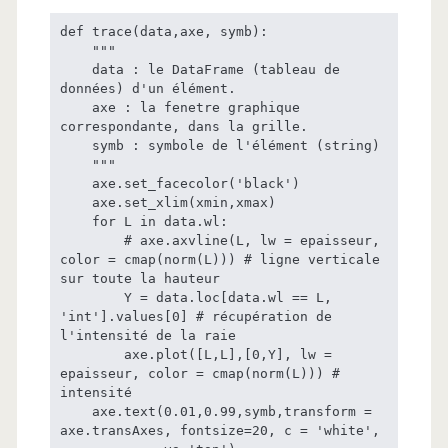
def trace(data,axe, symb):

    """

    data : le DataFrame (tableau de 
données) d'un élément.

    axe : la fenetre graphique 
correspondante, dans la grille.

    symb : symbole de l'élément (string)

    """

    axe.set_facecolor('black')

    axe.set_xlim(xmin,xmax)

    for L in data.wl:

        # axe.axvline(L, lw = epaisseur, 
color = cmap(norm(L))) # ligne verticale 
sur toute la hauteur

        Y = data.loc[data.wl == L, 
'int'].values[0] # récupération de 
l'intensité de la raie

        axe.plot([L,L],[0,Y], lw = 
epaisseur, color = cmap(norm(L))) # 
intensité

    axe.text(0.01,0.99,symb,transform = 
axe.transAxes, fontsize=20, c = 'white',
