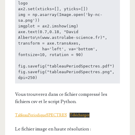
logo

ax2.set(xticks=[], yticks=[])

img = np.asarray(Image.open('by-nc-
sa.png'))

imgplot = ax2.imshow(img)

axe.text(0.7,0.18, "David 
Alberto\n(www.astrolabe-science.fr)", 
transform = axe.transAxes,

          ha='left', va='bottom', 
fontsize=10, rotation = 90)

fig.savefig("tableauPeriodSpectres.pdf")

fig.savefig("tableauPeriodSpectres.png", 
dpi=250)
Vous trouverez dans ce fichier compressé les
fichiers csv et le script Python.
TableauPeriodiqueSPECTRES
Télécharger
Le fichier image en haute résolution :