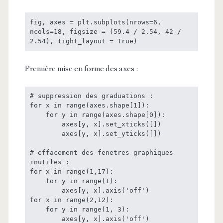
fig, axes = plt.subplots(nrows=6, 
ncols=18, figsize = (59.4 / 2.54, 42 / 
2.54), tight_layout = True)
Première mise en forme des axes :
# suppression des graduations :

for x in range(axes.shape[1]):

    for y in range(axes.shape[0]):

        axes[y, x].set_xticks([])

        axes[y, x].set_yticks([])

# effacement des fenetres graphiques 
inutiles :

for x in range(1,17):

    for y in range(1):

        axes[y, x].axis('off')

for x in range(2,12):

    for y in range(1, 3):

        axes[y, x].axis('off')