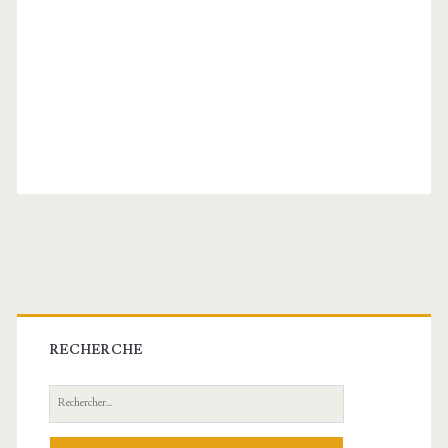
Barre
latérale
RECHERCHE
principale
Recherche: