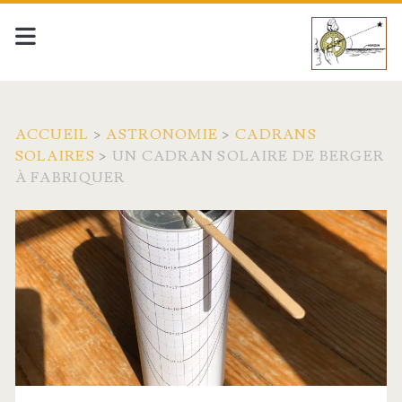
ACCUEIL
>
ASTRONOMIE
>
CADRANS
SOLAIRES
>
UN CADRAN SOLAIRE DE BERGER
À FABRIQUER