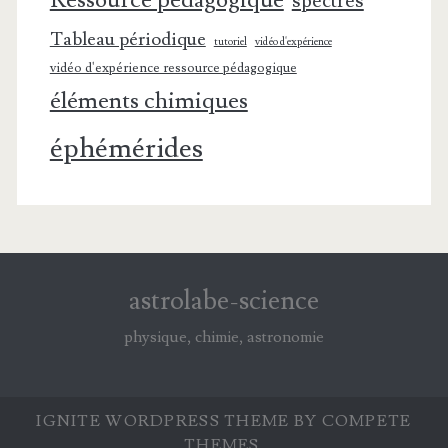
spectres
Tableau périodique
tutoriel
vidéo d'expérience
vidéo d'expérience ressource pédagogique
éléments chimiques
éphémérides
astrolabe-science
physique, chimie, astronomie
IGNITE WORDPRESS THEME
BY COMPETE
THEMES.