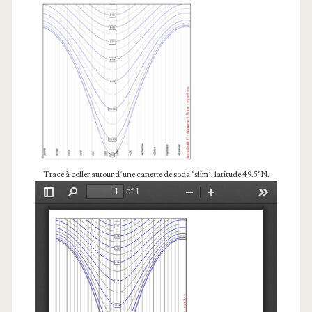
Tracé à coller autour d’une canette de soda ‘slim’, latitude 49.5°N.