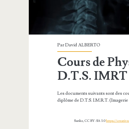
Par
David ALBERTO
Cours de Phy
D.T.S. IMRT
Les documents suivants sont des cou
diplôme de D.T.S. I.M.R.T. (Imageri
Sanko, CC BY-SA 3.0
https://creativ