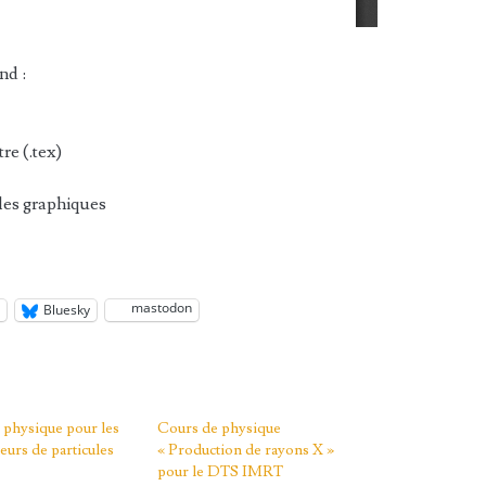
nd :
re (.tex)
 les graphiques
mastodon
n
Bluesky
 physique pour les
Cours de physique
teurs de particules
« Production de rayons X »
pour le DTS IMRT