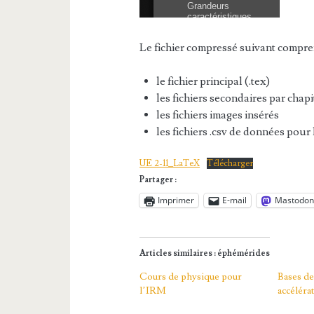
Le fichier compressé suivant compre
le fichier principal (.tex)
les fichiers secondaires par chapit
les fichiers images insérés
les fichiers .csv de données pour
UE 2-11_LaTeX
Télécharger
Partager :
Imprimer
E-mail
Mastodo
Articles similaires : éphémérides
Cours de physique pour
Bases de
l’IRM
accéléra