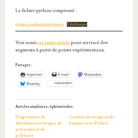
Le fichier python compressé :
titrage_conductimetrique.py
Télécharger
Voir aussi
cet autre article
pour un tracé des
segments à partir de points expérimentaux.
Partager :
Imprimer
E-mail
Mastodon
mastodon
Bluesky
Articles similaires : éphémérides
Diagrammes de
Courbes de titrage acido-
distribution et titrages de
basiques avec Python
polyacides et de
polybases