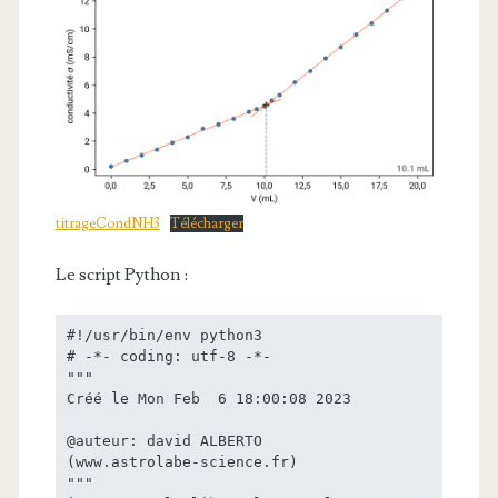
titrageCondNH3
Télécharger
Le script Python :
#!/usr/bin/env python3

# -*- coding: utf-8 -*-

"""

Créé le Mon Feb  6 18:00:08 2023

@auteur: david ALBERTO

(www.astrolabe-science.fr)

"""
