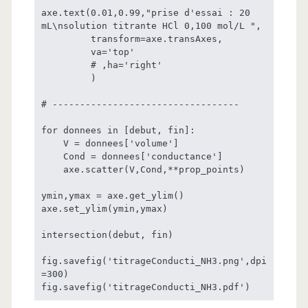
axe.text(0.01,0.99,"prise d'essai : 20 
mL\nsolution titrante HCl 0,100 mol/L ",

         transform=axe.transAxes,

         va='top'

         # ,ha='right'

         )

# ----------------------------------

for donnees in [debut, fin]:

    V = donnees['volume']

    Cond = donnees['conductance']

    axe.scatter(V,Cond,**prop_points)

ymin,ymax = axe.get_ylim()

axe.set_ylim(ymin,ymax)

intersection(debut, fin)

fig.savefig('titrageConducti_NH3.png',dpi
=300)

fig.savefig('titrageConducti_NH3.pdf')