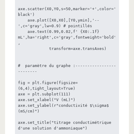
axe.scatter(X0,Y0,s=50,marker='+',color='
black')

    axe.plot([X0,X0],[Y0,ymin],'--
',c='gray',lw=0.9) # pointillés

    axe.text(0.99,0.02,f' {X0:.1f} 
mL',ha='right',c='gray',fontweight='bold'
,

             transform=axe.transAxes)

#  paramètre du graphe :-----------------
--------

fig = plt.figure(figsize=
(6,4),tight_layout=True)

axe = plt.subplot(111)

axe.set_xlabel("V (mL)")

axe.set_ylabel(r"conductivité $\sigma$ 
(mS/cm)")

axe.set_title("titrage conductimétrique 
d'une solution d'ammoniaque")
