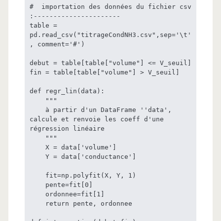
#  importation des données du fichier csv 
:----------------------

table = 
pd.read_csv("titrageCondNH3.csv",sep='\t'
, comment='#')

debut = table[table["volume"] <= V_seuil]

fin = table[table["volume"] > V_seuil]

def regr_lin(data):

    """

    à partir d'un DataFrame ''data', 
calcule et renvoie les coeff d'une 
régression linéaire

    """

    X = data['volume']

    Y = data['conductance']

    fit=np.polyfit(X, Y, 1)

    pente=fit[0]

    ordonnee=fit[1]

    return pente, ordonnee
