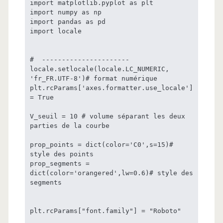
import matplotlib.pyplot as plt

import numpy as np

import pandas as pd

import locale

#  ----------------------

locale.setlocale(locale.LC_NUMERIC, 
'fr_FR.UTF-8')# format numérique

plt.rcParams['axes.formatter.use_locale'] 
= True

V_seuil = 10 # volume séparant les deux 
parties de la courbe

prop_points = dict(color='C0',s=15)# 
style des points

prop_segments = 
dict(color='orangered',lw=0.6)# style des 
segments

plt.rcParams["font.family"] = "Roboto"
