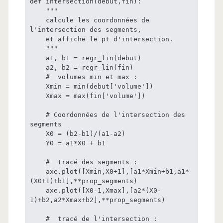
def intersection(debut,fin):

    """

    calcule les coordonnées de 
l'intersection des segments,

    et affiche le pt d'intersection.

    """

    a1, b1 = regr_lin(debut)

    a2, b2 = regr_lin(fin)

    #  volumes min et max :

    Xmin = min(debut['volume'])

    Xmax = max(fin['volume'])

    # Coordonnées de l'intersection des 
segments

    X0 = (b2-b1)/(a1-a2)

    Y0 = a1*X0 + b1

    #  tracé des segments :

    axe.plot([Xmin,X0+1],[a1*Xmin+b1,a1*
(X0+1)+b1],**prop_segments)

    axe.plot([X0-1,Xmax],[a2*(X0-
1)+b2,a2*Xmax+b2],**prop_segments)

    #  tracé de l'intersection :
