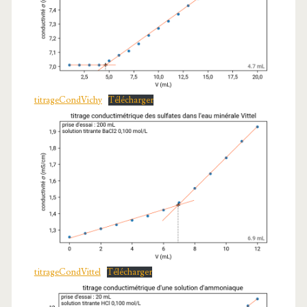
titrageCondVichy
Télécharger
titrageCondVittel
Télécharger