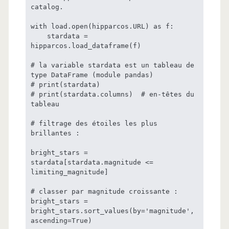
catalog.

with load.open(hipparcos.URL) as f:

    stardata = 
hipparcos.load_dataframe(f)

# la variable stardata est un tableau de 
type DataFrame (module pandas)

# print(stardata)

# print(stardata.columns)  # en-têtes du 
tableau

# filtrage des étoiles les plus 
brillantes :

bright_stars = 
stardata[stardata.magnitude <= 
limiting_magnitude]

# classer par magnitude croissante :

bright_stars = 
bright_stars.sort_values(by='magnitude', 
ascending=True)
