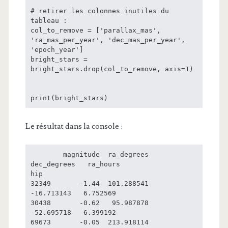
# retirer les colonnes inutiles du 
tableau :

col_to_remove = ['parallax_mas', 
'ra_mas_per_year', 'dec_mas_per_year', 
'epoch_year']

bright_stars = 
bright_stars.drop(col_to_remove, axis=1)

Le résultat dans la console :
        magnitude  ra_degrees  
dec_degrees   ra_hours

hip                                                  

32349       -1.44  101.288541   
-16.713143   6.752569

30438       -0.62   95.987878   
-52.695718   6.399192

69673       -0.05  213.918114    