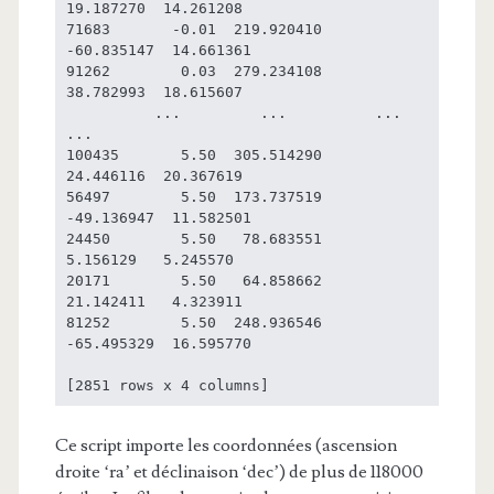
19.187270  14.261208

71683       -0.01  219.920410   
-60.835147  14.661361

91262        0.03  279.234108    
38.782993  18.615607

          ...         ...          ...        
...

100435       5.50  305.514290    
24.446116  20.367619

56497        5.50  173.737519   
-49.136947  11.582501

24450        5.50   78.683551     
5.156129   5.245570

20171        5.50   64.858662    
21.142411   4.323911

81252        5.50  248.936546   
-65.495329  16.595770

[2851 rows x 4 columns]
Ce script importe les coordonnées (ascension
droite ‘ra’ et déclinaison ‘dec’) de plus de 118000