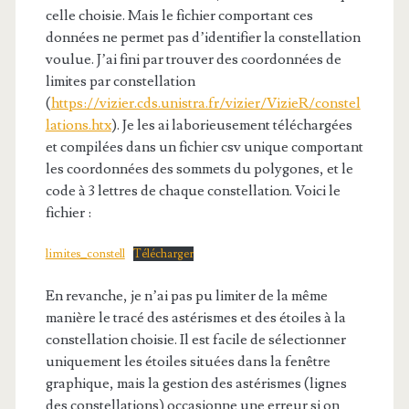
celle choisie. Mais le fichier comportant ces
données ne permet pas d’identifier la constellation
voulue. J’ai fini par trouver des coordonnées de
limites par constellation
(
https://vizier.cds.unistra.fr/vizier/VizieR/constel
lations.htx
). Je les ai laborieusement téléchargées
et compilées dans un fichier csv unique comportant
les coordonnées des sommets du polygones, et le
code à 3 lettres de chaque constellation. Voici le
fichier :
limites_constell
Télécharger
En revanche, je n’ai pas pu limiter de la même
manière le tracé des astérismes et des étoiles à la
constellation choisie. Il est facile de sélectionner
uniquement les étoiles situées dans la fenêtre
graphique, mais la gestion des astérismes (lignes
des constellations) occasionne une erreur si on