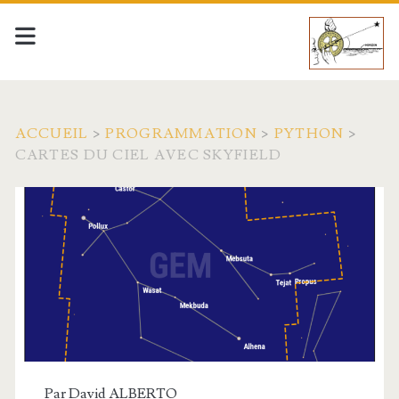
ACCUEIL
>
PROGRAMMATION
>
PYTHON
>
CARTES DU CIEL AVEC SKYFIELD
Par
David ALBERTO