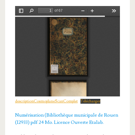
descriptionCosmoplaneScanComplet
Télécharger
Numérisation (Bibliothèque municipale de Rouen
(I2933) pdf 24 Mo. Licence Ouverte Etalab.