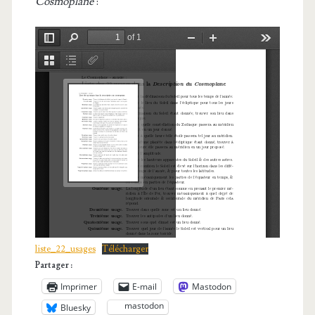
Cosmoplane
:
liste_22_usages
Télécharger
Partager :
Imprimer
E-mail
Mastodon
mastodon
Bluesky