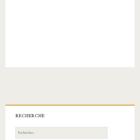
Barre
latérale
RECHERCHE
principale
Recherche: