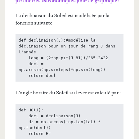
paramètres astronomiques pour ce graphique :
La déclinaison du Soleil est modélisée par la
fonction suivante :
def declinaison(J):#modélise la 
déclinaison pour un jour de rang J dans 
l'année

    long = (2*np.pi*(J-81))/365.2422

    decl = 
np.arcsin(np.sin(eps)*np.sin(long))

    return decl
L’angle horaire du Soleil au lever est calculé par :
def H0(J):

    decl = declinaison(J)

    Hz = np.arccos(-np.tan(lat) * 
np.tan(decl))

    return Hz