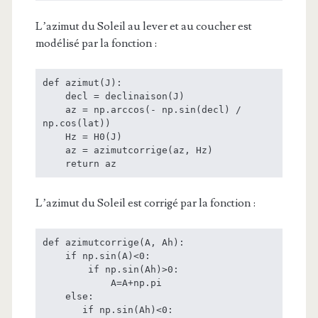
L’azimut du Soleil au lever et au coucher est
modélisé par la fonction :
def azimut(J):

    decl = declinaison(J)

    az = np.arccos(- np.sin(decl) / 
np.cos(lat))

    Hz = H0(J)

    az = azimutcorrige(az, Hz)

    return az
L’azimut du Soleil est corrigé par la fonction :
def azimutcorrige(A, Ah):

    if np.sin(A)<0:

        if np.sin(Ah)>0:

            A=A+np.pi

    else:

       if np.sin(Ah)<0:
