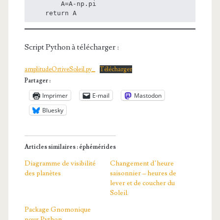
        A=A-np.pi

    return A
Script Python à télécharger :
amplitudeOrtiveSoleil.py_
Télécharger
Partager :
Imprimer
E-mail
Mastodon
Bluesky
Articles similaires : éphémérides
Diagramme de visibilité
Changement d’heure
des planètes
saisonnier – heures de
lever et de coucher du
Soleil.
Package Gnomonique
pour Python