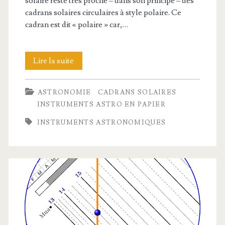
solaire reste très proche – dans son principe – des
cadrans solaires circulaires à style polaire. Ce
cadran est dit « polaire » car,…
Un
Lire la suite
cadran
ASTRONOMIE
CADRANS SOLAIRES
solaire
INSTRUMENTS ASTRO EN PAPIER
polaire
INSTRUMENTS ASTRONOMIQUES