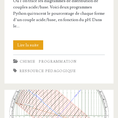
Où l’on trace les diagrammes de distribution de
couples acide/base. Voici deux programmes
Python qui tracent le pourcentage de chaque forme
d’un couple acide/base, en fonction du pH. Dans
le…
Courbes
Lire la suite
de
CHIMIE
PROGRAMMATION
prédominance
RESSOURCE PÉDAGOGIQUE
acide/base