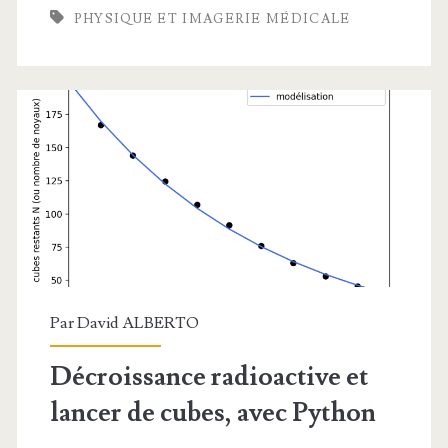
PHYSIQUE ET IMAGERIE MÉDICALE
et
transmission
d’une
onde
ultrasonore
Par
David ALBERTO
Décroissance radioactive et
lancer de cubes, avec Python