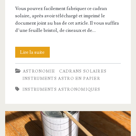
Vous pouvez facilement fabriquer ce cadran
solaire, après avoir téléchargé et imprimé le
document joint au bas de cet article. Il vous suffira
d’une feuille bristol, de ciseaux et de…
Cadran
Lire la suite
solaire
ASTRONOMIE
CADRANS SOLAIRES
de
INSTRUMENTS ASTRO EN PAPIER
Humphrey
INSTRUMENTS ASTRONOMIQUES
Cole