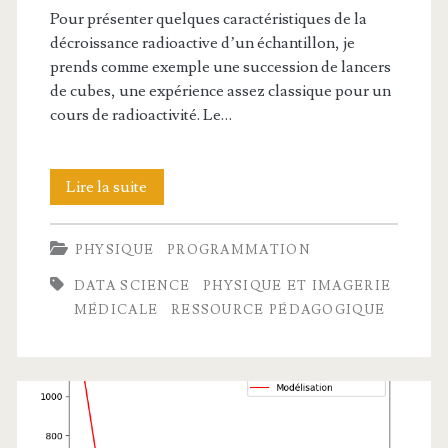
Pour présenter quelques caractéristiques de la
décroissance radioactive d’un échantillon, je
prends comme exemple une succession de lancers
de cubes, une expérience assez classique pour un
cours de radioactivité. Le…
Décroissance
Lire la suite
radioactive
PHYSIQUE
PROGRAMMATION
et
DATA SCIENCE
PHYSIQUE ET IMAGERIE
lancer
MÉDICALE
RESSOURCE PÉDAGOGIQUE
de
cubes,
avec
Python