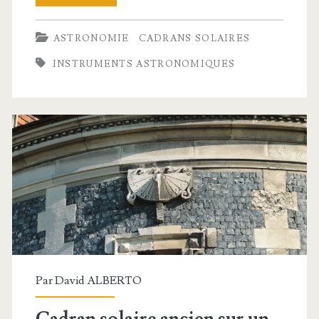
cadran
ASTRONOMIE
CADRANS SOLAIRES
solaire
INSTRUMENTS ASTRONOMIQUES
de
berger
à
fabriquer
Par
David ALBERTO