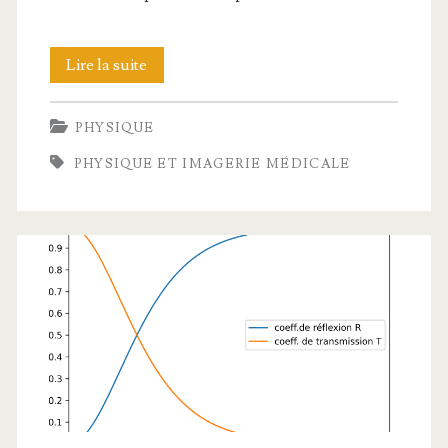
Effet
Lire la suite
Compton
PHYSIQUE
:
PHYSIQUE ET IMAGERIE MÉDICALE
bilan
énergétique