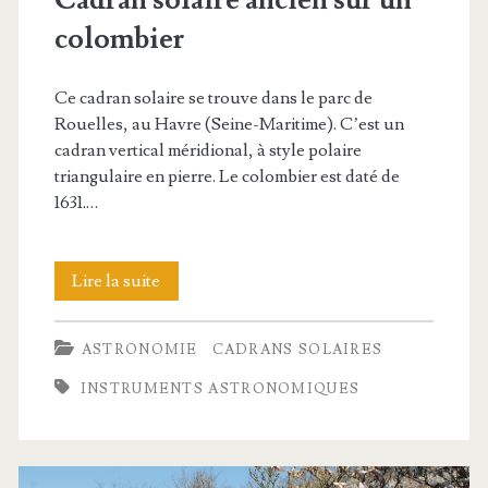
Cadran solaire ancien sur un
colombier
Ce cadran solaire se trouve dans le parc de
Rouelles, au Havre (Seine-Maritime). C’est un
cadran vertical méridional, à style polaire
triangulaire en pierre. Le colombier est daté de
1631.…
Cadran
Lire la suite
solaire
ASTRONOMIE
CADRANS SOLAIRES
ancien
INSTRUMENTS ASTRONOMIQUES
sur
un
colombier