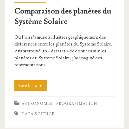
Comparaison des planètes du
Système Solaire
Où l’on s’amuse à illustrer graphiquement des
différences entre les planètes du Système Solaire.
Ayant trouvé un « dataset » de données sur les
planètes du Système Solaire, j’ai imaginé des
représentations…
Comparaison
Lire la suite
des
ASTRONOMIE
PROGRAMMATION
planètes
DATA SCIENCE
du
Système