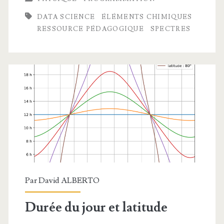
de
DATA SCIENCE
ÉLÉMENTS CHIMIQUES
raies
RESSOURCE PÉDAGOGIQUE
SPECTRES
avec
Python
Par
David ALBERTO
Durée du jour et latitude