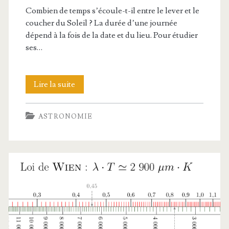
Combien de temps s’écoule-t-il entre le lever et le
coucher du Soleil ? La durée d’une journée
dépend à la fois de la date et du lieu. Pour étudier
ses…
Durée
Lire la suite
du
ASTRONOMIE
jour
et
latitude