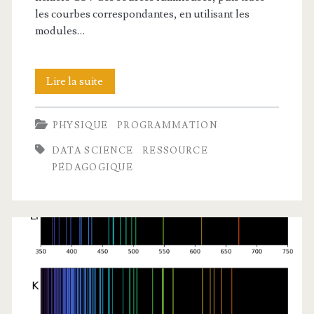
les courbes correspondantes, en utilisant les
modules…
Spectres
Lire la suite
de
PHYSIQUE
PROGRAMMATION
sources
DATA SCIENCE
RESSOURCE
lumineuses
PÉDAGOGIQUE
avec
Python