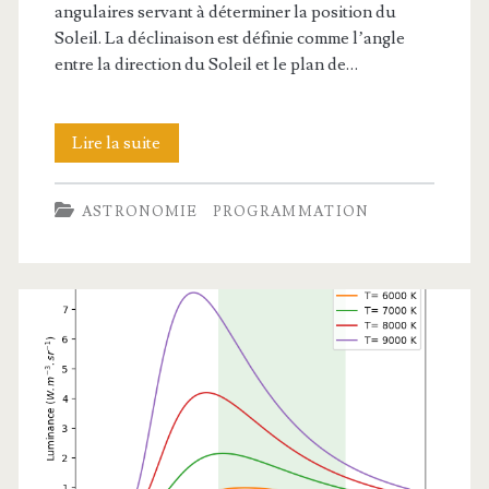
angulaires servant à déterminer la position du
Soleil. La déclinaison est définie comme l’angle
entre la direction du Soleil et le plan de…
Équation
Lire la suite
du
ASTRONOMIE
PROGRAMMATION
temps
et
déclinaison