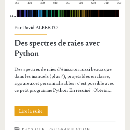
Par
David ALBERTO
Des spectres de raies avec
Python
Des spectres de raies d’émission aussi beaux que
dans les manuels (plus ?), projetables en classe,
rigoureux et personnalisables : c’est possible avec
ce petit programme Python. En résumé : Obtenir…
Des
Lire la suite
spectres
PHYSIQUE
PROGRAMMATION