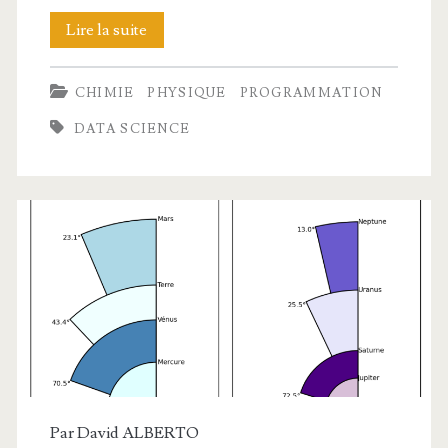
Régressions
Lire la suite
polynômiales
CHIMIE
PHYSIQUE
PROGRAMMATION
(et
DATA SCIENCE
autres)
avec
Python
Par
David ALBERTO