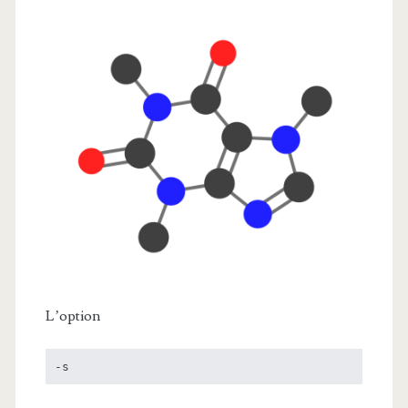
L’option
-s