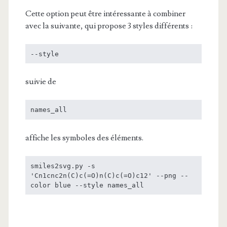
Cette option peut être intéressante à combiner
avec la suivante, qui propose 3 styles différents :
--style
suivie de
names_all
affiche les symboles des éléments.
smiles2svg.py -s 
'Cn1cnc2n(C)c(=O)n(C)c(=O)c12' --png --
color blue --style names_all