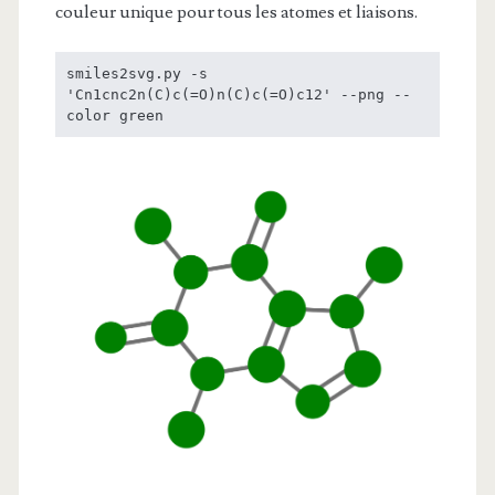
couleur unique pour tous les atomes et liaisons.
smiles2svg.py -s 
'Cn1cnc2n(C)c(=O)n(C)c(=O)c12' --png --
color green