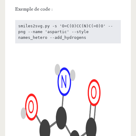
Exemple de code :
smiles2svg.py -s 'O=C(O)CC(N)C(=O)O' --
png --name 'aspartic' --style 
names_hetero --add_hydrogens