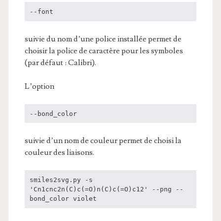
--font
suivie du nom d’une police installée permet de
choisir la police de caractère pour les symboles
(par défaut : Calibri).
L’option
--bond_color
suivie d’un nom de couleur permet de choisi la
couleur des liaisons.
smiles2svg.py -s 
'Cn1cnc2n(C)c(=O)n(C)c(=O)c12' --png --
bond_color violet