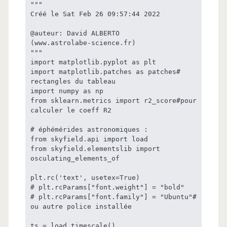
"""

Créé le Sat Feb 26 09:57:44 2022

@auteur: David ALBERTO

(www.astrolabe-science.fr)

"""

import matplotlib.pyplot as plt

import matplotlib.patches as patches# 
rectangles du tableau

import numpy as np

from sklearn.metrics import r2_score#pour 
calculer le coeff R2

# éphémérides astronomiques :

from skyfield.api import load

from skyfield.elementslib import 
osculating_elements_of

plt.rc('text', usetex=True)

# plt.rcParams["font.weight"] = "bold"

# plt.rcParams["font.family"] = "Ubuntu"# 
ou autre police installée

ts = load.timescale()
