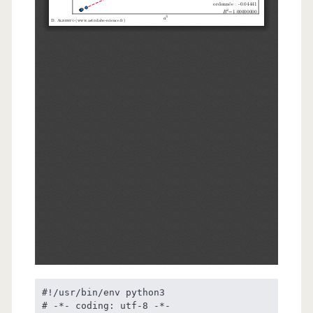
#!/usr/bin/env python3

# -*- coding: utf-8 -*-
