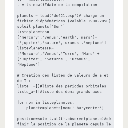
t = ts.now()#date de la compilation

planets = load('de421.bsp')# charge un 
fichier d'éphémérides (valable 1900-2050)

soleil=planets['Sun']

listeplanetes=
['mercury','venus','earth','mars']+
['jupiter','saturn','uranus','neptune']

listePlanetesFR=
['Mercure','Vénus','Terre', 'Mars']+
['Jupiter', 'Saturne', 'Uranus', 
'Neptune']

# Création des listes de valeurs de a et 
de T :

liste_T=[]#liste des périodes orbitales

liste_a=[]#liste des demi grands-axes

for nom in listeplanetes:

    planete=planets[nom+' barycenter']

position=soleil.at(t).observe(planete)#dé
finir la position de la planète depuis le 