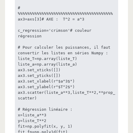
# 
%%%%%%%%%%%%%%%%%%%%%%%%%%%%%%%%%%%%%%%%

ax3=axs[3]# AXE :  T^2 = a^3

c_regression='crimson'# couleur 
régression

# Pour calculer les puissances, il faut 
convertir les listes en séries Numpy :

liste_T=np.array(liste_T)

liste_a=np.array(liste_a)

ax3.set_xticks([])

ax3.set_yticks([])

ax3.set_xlabel(r"$a^3$")

ax3.set_ylabel(r"$T^2$")

ax3.scatter(liste_a**3,liste_T**2,**prop_
scatter)

# Régression linéaire :

x=liste_a**3

y=liste_T**2

fit=np.polyfit(x, y, 1)

fit_fn=np.poly1d(fit)
