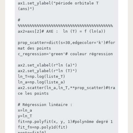
ax1.set_ylabel("période orbitale T 
(ans)")

# 
%%%%%%%%%%%%%%%%%%%%%%%%%%%%%%%%%%%%%%%%

ax2=axs[2]# AXE :  ln (T) = f (ln(a))

prop_scatter=dict(s=30,edgecolor='k')#for
mat des points

c_regression='green'# couleur régression

ax2.set_xlabel(r"ln (a)")

ax2.set_ylabel(r"ln (T)")

ln_T=np.log(liste_T)

ln_a=np.log(liste_a)

ax2.scatter(ln_a,ln_T,**prop_scatter)#tra
ce les points

# Régression linéaire :

x=ln_a

y=ln_T

fit=np.polyfit(x, y, 1)#polynôme degré 1

fit_fn=np.poly1d(fit)

pente=fit[0]
