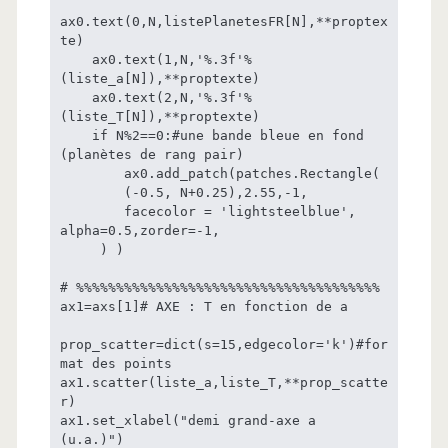
ax0.text(0,N,listePlanetesFR[N],**proptex
te)

    ax0.text(1,N,'%.3f'%
(liste_a[N]),**proptexte)

    ax0.text(2,N,'%.3f'%
(liste_T[N]),**proptexte)

    if N%2==0:#une bande bleue en fond 
(planètes de rang pair)

        ax0.add_patch(patches.Rectangle(

        (-0.5, N+0.25),2.55,-1,

        facecolor = 'lightsteelblue', 
alpha=0.5,zorder=-1,

     ) )

# %%%%%%%%%%%%%%%%%%%%%%%%%%%%%%%%%%%%%%

ax1=axs[1]# AXE : T en fonction de a

prop_scatter=dict(s=15,edgecolor='k')#for
mat des points

ax1.scatter(liste_a,liste_T,**prop_scatte
r)

ax1.set_xlabel("demi grand-axe a    
(u.a.)")
