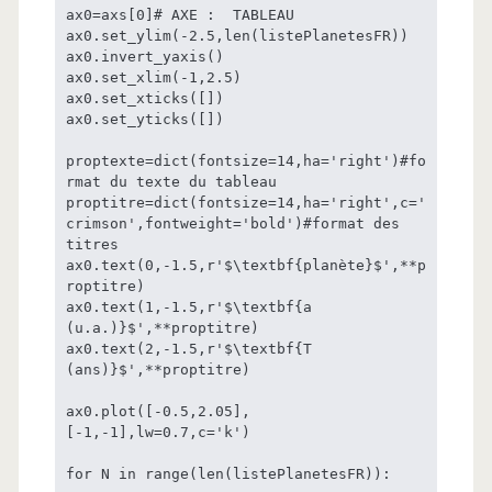
ax0=axs[0]# AXE :  TABLEAU

ax0.set_ylim(-2.5,len(listePlanetesFR))

ax0.invert_yaxis()

ax0.set_xlim(-1,2.5)

ax0.set_xticks([])

ax0.set_yticks([])

proptexte=dict(fontsize=14,ha='right')#fo
rmat du texte du tableau

proptitre=dict(fontsize=14,ha='right',c='
crimson',fontweight='bold')#format des 
titres

ax0.text(0,-1.5,r'$\textbf{planète}$',**p
roptitre)

ax0.text(1,-1.5,r'$\textbf{a 
(u.a.)}$',**proptitre)

ax0.text(2,-1.5,r'$\textbf{T 
(ans)}$',**proptitre)

ax0.plot([-0.5,2.05],
[-1,-1],lw=0.7,c='k')

for N in range(len(listePlanetesFR)):
