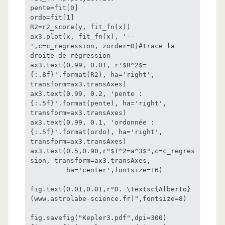
pente=fit[0]

ordo=fit[1]

R2=r2_score(y, fit_fn(x))

ax3.plot(x, fit_fn(x), '--
',c=c_regression, zorder=0)#trace la 
droite de régression

ax3.text(0.99, 0.01, r'$R^2$=
{:.8f}'.format(R2), ha='right', 
transform=ax3.transAxes)

ax3.text(0.99, 0.2, 'pente : 
{:.5f}'.format(pente), ha='right', 
transform=ax3.transAxes)

ax3.text(0.99, 0.1, 'ordonnée : 
{:.5f}'.format(ordo), ha='right', 
transform=ax3.transAxes)

ax3.text(0.5,0.90,r"$T^2=a^3$",c=c_regres
sion, transform=ax3.transAxes,

         ha='center',fontsize=16)

fig.text(0.01,0.01,r"D. \textsc{Alberto} 
(www.astrolabe-science.fr)",fontsize=8)

fig.savefig("Kepler3.pdf",dpi=300)
