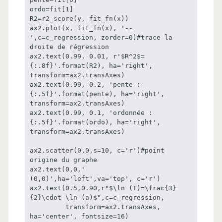
ordo=fit[1]

R2=r2_score(y, fit_fn(x))

ax2.plot(x, fit_fn(x), '--
',c=c_regression, zorder=0)#trace la 
droite de régression

ax2.text(0.99, 0.01, r'$R^2$=
{:.8f}'.format(R2), ha='right', 
transform=ax2.transAxes)

ax2.text(0.99, 0.2, 'pente : 
{:.5f}'.format(pente), ha='right', 
transform=ax2.transAxes)

ax2.text(0.99, 0.1, 'ordonnée : 
{:.5f}'.format(ordo), ha='right', 
transform=ax2.transAxes)

ax2.scatter(0,0,s=10, c='r')#point 
origine du graphe

ax2.text(0,0,'  
(0,0)',ha='left',va='top', c='r')

ax2.text(0.5,0.90,r"$\ln (T)=\frac{3}
{2}\cdot \ln (a)$",c=c_regression,

         transform=ax2.transAxes, 
ha='center', fontsize=16)
