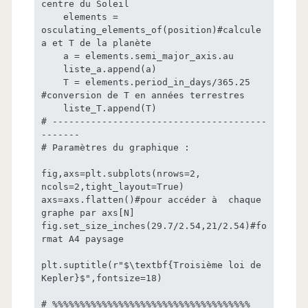
centre du Soleil

    elements = 
osculating_elements_of(position)#calcule 
a et T de la planète

    a = elements.semi_major_axis.au

    liste_a.append(a)

    T = elements.period_in_days/365.25 
#conversion de T en années terrestres

    liste_T.append(T)

# ---------------------------------------
-------

# Paramètres du graphique :

fig,axs=plt.subplots(nrows=2, 
ncols=2,tight_layout=True)

axs=axs.flatten()#pour accéder à  chaque 
graphe par axs[N]

fig.set_size_inches(29.7/2.54,21/2.54)#fo
rmat A4 paysage

plt.suptitle(r"$\textbf{Troisième loi de 
Kepler}$",fontsize=18)

# %%%%%%%%%%%%%%%%%%%%%%%%%%%%%%%%%%%%
