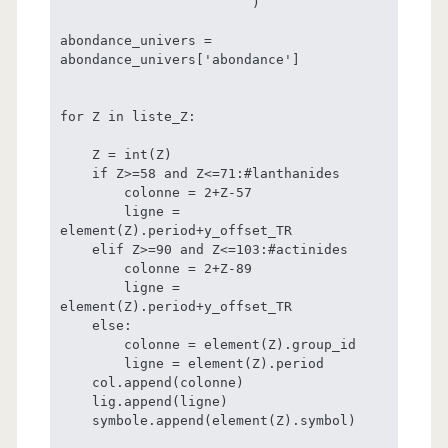
                        )

abondance_univers = 
abondance_univers['abondance']

for Z in liste_Z:

    Z = int(Z)

    if Z>=58 and Z<=71:#lanthanides

        colonne = 2+Z-57

        ligne = 
element(Z).period+y_offset_TR

    elif Z>=90 and Z<=103:#actinides

        colonne = 2+Z-89

        ligne = 
element(Z).period+y_offset_TR

    else:

        colonne = element(Z).group_id

        ligne = element(Z).period

    col.append(colonne)

    lig.append(ligne)

    symbole.append(element(Z).symbol)
