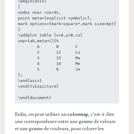
\begin{axis}

[

nodes near coords,

point meta={explicit symbolic},

mark options={mark=square*,mark size=6pt}

]

\addplot table [x=A,y=B,col 
sep=tab,meta=C]{%

	A	B	C

	2	12	Lu

	3	15	Ma

	4	10	Me

	5	8	Je

};

\end{axis}

\end{tikzpicture}

Enfin, on peut utiliser un
colormap
, c’est-à-dire
une correspondance entre une gamme de valeurs
et une gamme de couleurs, pour colorer les