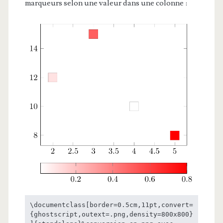
marqueurs selon une valeur dans une colonne :
\documentclass[border=0.5cm,11pt,convert=
{ghostscript,outext=.png,density=800x800}