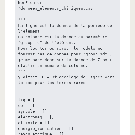
NomFichier = 
'donnees_elements_chimiques.csv'

"""

La ligne est la donnee de la période de 
l'élément.

La colonne est la donnee du paramètre 
"group_id" de l'élément.

Pour les terres rares, le module ne 
fournit pas de donnee pour "group_id" ; 

je me base donc sur la donnee de Z pour 
établir un numéro de colonne.

"""

y_offset_TR = 3# décalage de lignes vers 
le bas pour les terres rares

lig = []

col = []

symbole = []

electroneg = []

affinite = []

energie_ionisation = []

rayon_atomique = []
