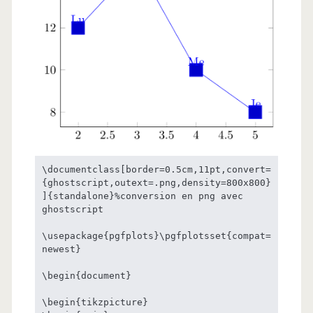
\documentclass[border=0.5cm,11pt,convert=
{ghostscript,outext=.png,density=800x800}
]{standalone}%conversion en png avec 
ghostscript

\usepackage{pgfplots}\pgfplotsset{compat=
newest}

\begin{document}

\begin{tikzpicture}
