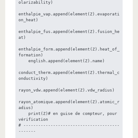
olarizability)

enthalpie_vap.append(element(Z).evaporati
on_heat)

enthalpie_fus.append(element(Z).fusion_he
at)

enthalpie_form.append(element(Z).heat_of_
formation)

    english.append(element(Z).name)

conduct_therm.append(element(Z).thermal_c
onductivity)

rayon_vdw.append(element(Z).vdw_radius)

rayon_atomique.append(element(Z).atomic_r
adius)

    print(Z)# en guise de compteur, pour 
vérification

# ---------------------------------------
-------
