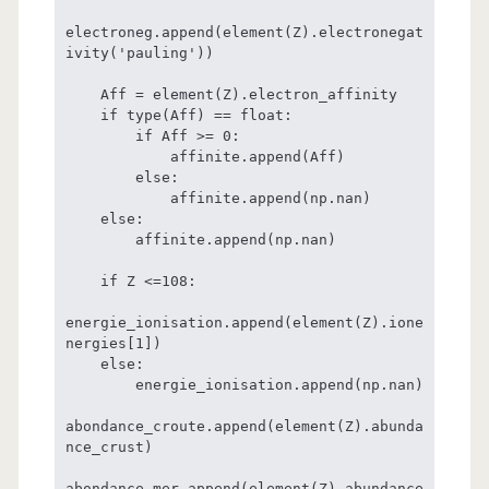
electroneg.append(element(Z).electronegat
ivity('pauling'))

    Aff = element(Z).electron_affinity

    if type(Aff) == float:

        if Aff >= 0:

            affinite.append(Aff)

        else:

            affinite.append(np.nan)

    else:

        affinite.append(np.nan)

    if Z <=108:

energie_ionisation.append(element(Z).ione
nergies[1])

    else:

        energie_ionisation.append(np.nan)

abondance_croute.append(element(Z).abunda
nce_crust)

abondance_mer.append(element(Z).abundance