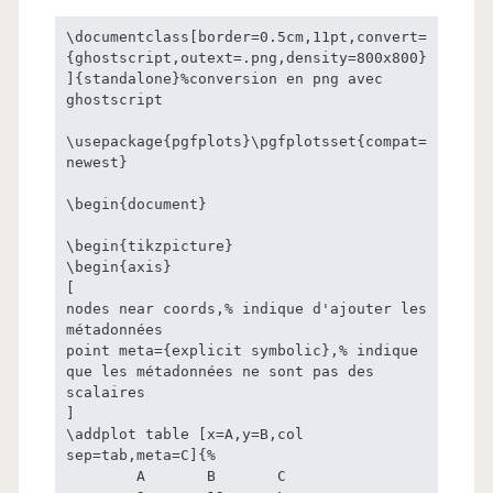
\documentclass[border=0.5cm,11pt,convert=
{ghostscript,outext=.png,density=800x800}
]{standalone}%conversion en png avec 
ghostscript

\usepackage{pgfplots}\pgfplotsset{compat=
newest}

\begin{document}

\begin{tikzpicture}

\begin{axis}

[

nodes near coords,% indique d'ajouter les 
métadonnées

point meta={explicit symbolic},% indique 
que les métadonnées ne sont pas des 
scalaires

]

\addplot table [x=A,y=B,col 
sep=tab,meta=C]{%

	A	B	C
