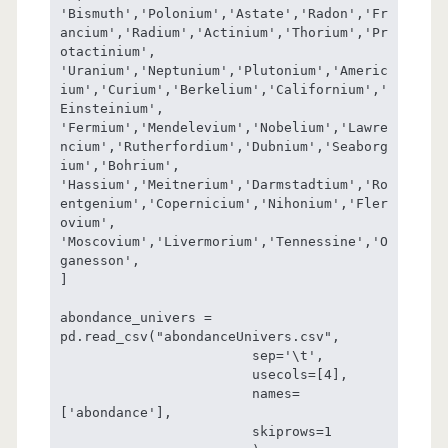
'Bismuth','Polonium','Astate','Radon','Fr
ancium','Radium','Actinium','Thorium','Pr
otactinium',

'Uranium','Neptunium','Plutonium','Americ
ium','Curium','Berkelium','Californium','
Einsteinium',

'Fermium','Mendelevium','Nobelium','Lawre
ncium','Rutherfordium','Dubnium','Seaborg
ium','Bohrium',

'Hassium','Meitnerium','Darmstadtium','Ro
entgenium','Copernicium','Nihonium','Fler
ovium',

'Moscovium','Livermorium','Tennessine','O
ganesson',

]

abondance_univers = 
pd.read_csv("abondanceUnivers.csv",

                        sep='\t',

                        usecols=[4],

                        names=
['abondance'],

                        skiprows=1
