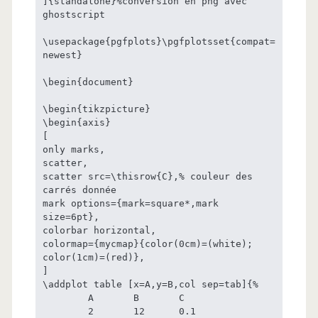
]{standalone}%conversion en png avec 
ghostscript

\usepackage{pgfplots}\pgfplotsset{compat=
newest}

\begin{document}

\begin{tikzpicture}

\begin{axis}

[

only marks,

scatter,

scatter src=\thisrow{C},% couleur des 
carrés donnée

mark options={mark=square*,mark 
size=6pt},

colorbar horizontal,

colormap={mycmap}{color(0cm)=(white); 
color(1cm)=(red)},

]

\addplot table [x=A,y=B,col sep=tab]{%

	A	B	C

	2	12	0.1
