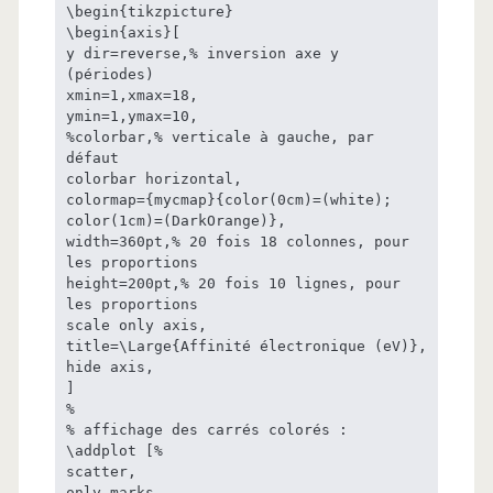
\begin{tikzpicture}

\begin{axis}[

y dir=reverse,% inversion axe y 
(périodes)

xmin=1,xmax=18,

ymin=1,ymax=10,

%colorbar,% verticale à gauche, par 
défaut

colorbar horizontal,

colormap={mycmap}{color(0cm)=(white); 
color(1cm)=(DarkOrange)},

width=360pt,% 20 fois 18 colonnes, pour 
les proportions

height=200pt,% 20 fois 10 lignes, pour 
les proportions

scale only axis,

title=\Large{Affinité électronique (eV)},

hide axis,

]

%

% affichage des carrés colorés :

\addplot [%

scatter,

only marks,
