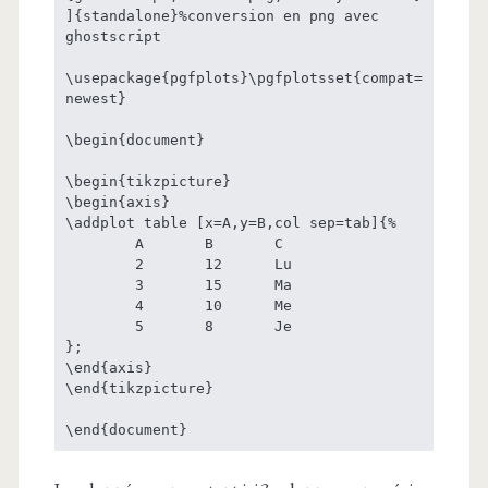
]{standalone}%conversion en png avec 
ghostscript

\usepackage{pgfplots}\pgfplotsset{compat=
newest}

\begin{document}

\begin{tikzpicture}

\begin{axis}

\addplot table [x=A,y=B,col sep=tab]{%

	A	B	C

	2	12	Lu

	3	15	Ma

	4	10	Me

	5	8	Je

};

\end{axis}

\end{tikzpicture}
