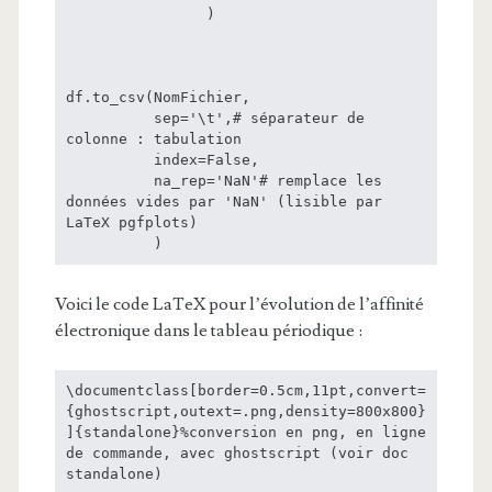
                )

df.to_csv(NomFichier,

          sep='\t',# séparateur de 
colonne : tabulation

          index=False,

          na_rep='NaN'# remplace les 
données vides par 'NaN' (lisible par 
LaTeX pgfplots)

Voici le code LaTeX pour l’évolution de l’affinité
électronique dans le tableau périodique :
\documentclass[border=0.5cm,11pt,convert=
{ghostscript,outext=.png,density=800x800}
]{standalone}%conversion en png, en ligne 
de commande, avec ghostscript (voir doc 
standalone)
