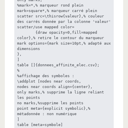
%mark=*,% marqueur rond plein

mark=square*,% marqueur carré plein

scatter src=\thisrow{valeur},% couleur 
des carrés donnée par la colonne 'valeur'

scatter/use mapped color=

        {draw opacity=0,fill=mapped 
color},% retire le contour du marqueur

mark options={mark size=10pt,% adapté aux 
dimensions

},

]

table []{donnees_affinite_elec.csv};

%

%affichage des symboles :

\addplot [nodes near coords,

nodes near coords align={center},

only marks,% supprime la ligne reliant 
les points

no marks,%supprime les points

point meta={explicit symbolic},% 
métadonnée : non numérique

]

table [meta=symbole]