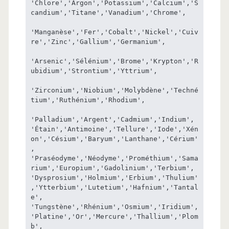
'Chlore','Argon','Potassium','Calcium','S
candium','Titane','Vanadium','Chrome',

'Manganèse','Fer','Cobalt','Nickel','Cuiv
re','Zinc','Gallium','Germanium',

'Arsenic','Sélénium','Brome','Krypton','R
ubidium','Strontium','Yttrium',

'Zirconium','Niobium','Molybdène','Techné
tium','Ruthénium','Rhodium',

'Palladium','Argent','Cadmium','Indium',

'Étain','Antimoine','Tellure','Iode','Xén
on','Césium','Baryum','Lanthane','Cérium'
,

'Praséodyme','Néodyme','Prométhium','Sama
rium','Europium','Gadolinium','Terbium',

'Dysprosium','Holmium','Erbium','Thulium'
,'Ytterbium','Lutetium','Hafnium','Tantal
e',

'Tungstène','Rhénium','Osmium','Iridium',
'Platine','Or','Mercure','Thallium','Plom
b',
