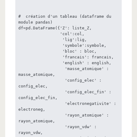
#  création d'un tableau (dataframe du 
module pandas)

df=pd.DataFrame({'Z': liste_Z,

                 'col':col,

                  'lig':lig,

                  'symbole':symbole,

                  'bloc' : bloc,

                  'francais': francais,

                  'english' : english,

                   'masse_atomique' : 
masse_atomique,

                   'config_elec' : 
config_elec,

                   'config_elec_fin' : 
config_elec_fin,

                   'electronegativite' : 
electroneg,

                   'rayon_atomique' : 
rayon_atomique,

                   'rayon_vdw' : 
rayon_vdw,
