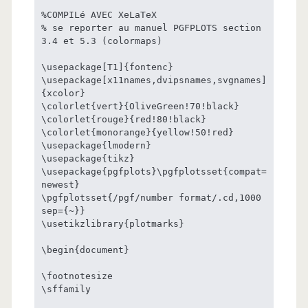
%COMPILé AVEC XeLaTeX

% se reporter au manuel PGFPLOTS section 
3.4 et 5.3 (colormaps)

\usepackage[T1]{fontenc}

\usepackage[x11names,dvipsnames,svgnames]
{xcolor}

\colorlet{vert}{OliveGreen!70!black}

\colorlet{rouge}{red!80!black}

\colorlet{monorange}{yellow!50!red}

\usepackage{lmodern}

\usepackage{tikz}

\usepackage{pgfplots}\pgfplotsset{compat=
newest}

\pgfplotsset{/pgf/number format/.cd,1000 
sep={~}}

\usetikzlibrary{plotmarks}

\begin{document}

\footnotesize

\sffamily
