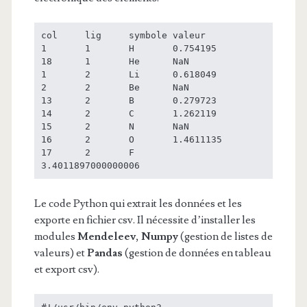
col	lig	symbole	valeur

1	1	H	0.754195

18	1	He	NaN

1	2	Li	0.618049

2	2	Be	NaN

13	2	B	0.279723

14	2	C	1.262119

15	2	N	NaN

16	2	O	1.4611135

17	2	F	
3.4011897000000006
Le code Python qui extrait les données et les
exporte en fichier csv. Il nécessite d’installer les
modules
Mendeleev
,
Numpy
(gestion de listes de
valeurs) et
Pandas
(gestion de données en tableau
et export csv).