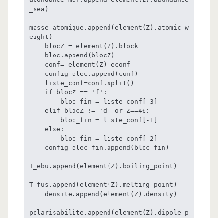
_sea)

masse_atomique.append(element(Z).atomic_w
eight)

    blocZ = element(Z).block

    bloc.append(blocZ)

    conf= element(Z).econf

    config_elec.append(conf)

    liste_conf=conf.split()

    if blocZ == 'f':

        bloc_fin = liste_conf[-3]

    elif blocZ != 'd' or Z==46:

        bloc_fin = liste_conf[-1]

    else:

        bloc_fin = liste_conf[-2]

    config_elec_fin.append(bloc_fin)

T_ebu.append(element(Z).boiling_point)

T_fus.append(element(Z).melting_point)

    densite.append(element(Z).density)

polarisabilite.append(element(Z).dipole_p