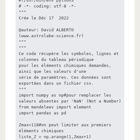
#!/usr/bin/env python3

# -*- coding: utf-8 -*-

"""

Crée le Déc 17  2022

@auteur: David ALBERTO

(www.astrolabe-science.fr)

"""

"""

Ce code récupère les symboles, lignes et 
colonnes du tableau périodique

pour les éléments chimiques demandés, 
ainsi que les valeurs d'une

série de paramètres. Ces données sont 
exportées dans un fichier csv.

"""

import numpy as np#pour remplacer les 
valeurs absentes par 'NaN' (Not a Number)

from mendeleev import element

import pandas as pd

Zmax=118#on peut limiter aux premiers 
éléments chimiques

liste_Z = np.arange(1,Zmax+1)
