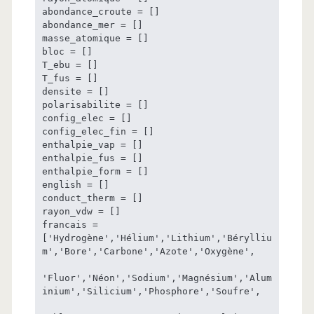
abondance_croute = []

abondance_mer = []

masse_atomique = []

bloc = []

T_ebu = []

T_fus = []

densite = []

polarisabilite = []

config_elec = []

config_elec_fin = []

enthalpie_vap = []

enthalpie_fus = []

enthalpie_form = []

english = []

conduct_therm = []

rayon_vdw = []

francais = 
['Hydrogène','Hélium','Lithium','Bérylliu
m','Bore','Carbone','Azote','Oxygène',

'Fluor','Néon','Sodium','Magnésium','Alum
inium','Silicium','Phosphore','Soufre',
