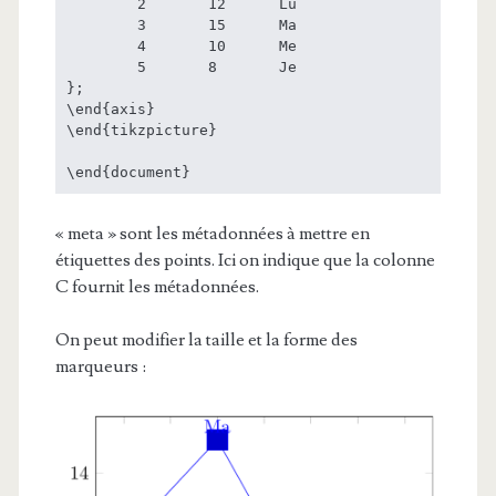
	2	12	Lu

	3	15	Ma

	4	10	Me

	5	8	Je

};

\end{axis}

\end{tikzpicture}

« meta » sont les métadonnées à mettre en
étiquettes des points. Ici on indique que la colonne
C fournit les métadonnées.
On peut modifier la taille et la forme des
marqueurs :