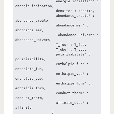
                   'energie_ionisation' : 
energie_ionisation,

                   'densite' : densite,

                   'abondance_croute' : 
abondance_croute,

                   'abondance_mer' : 
abondance_mer,

                    'abondance_univers' : 
abondance_univers,

                   'T_fus' : T_fus,

                   'T_ebu' : T_ebu,

                   'polarisabilite' : 
polarisabilite,

                   'enthalpie_fus' : 
enthalpie_fus,

                   'enthalpie_vap' : 
enthalpie_vap,

                   'enthalpie_form' : 
enthalpie_form,

                   'conduct_therm' : 
conduct_therm,

                   'affinite_elec' : 
affinite

                  }
