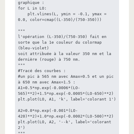
graphique :

for L in LO:

    plt.vlines(L, ymin = -0.1, ymax = 
0.0, color=cmap((L-350)/(750-350)))

"""

l'opération (L-350)/(750-350) fait en 
sorte que la 1e couleur du colormap 
(bleu-violet)

soit attribuée à la valeur 350 nm et la 
dernière (rouge) à 750 nm.

"""

#Tracé des courbes :

#un pic à 565 nm avec Amax=0.5 et un pic 
à 650 nm avec Amax=1.5 :

A1=0.5*np.exp(-0.0006*(LO-
565)**2)+1.5*np.exp(-0.0005*(LO-650)**2)

plt.plot(LO, A1, 'k', label='colorant 1')

A2=0.0*np.exp(-0.001*(LO-
420)**2)+1.0*np.exp(-0.0002*(LO-500)**2)

plt.plot(LO, A2, '--k', label='colorant 
2')

"""
