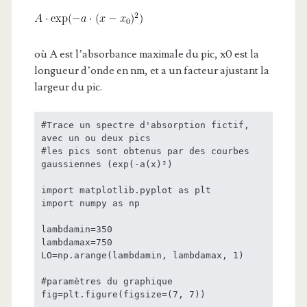
où A est l’absorbance maximale du pic, x0 est la
longueur d’onde en nm, et a un facteur ajustant la
largeur du pic.
#Trace un spectre d'absorption fictif, 
avec un ou deux pics

#les pics sont obtenus par des courbes 
gaussiennes (exp(-a(x)²)

import matplotlib.pyplot as plt

import numpy as np

lambdamin=350

lambdamax=750

LO=np.arange(lambdamin, lambdamax, 1)

#paramètres du graphique

fig=plt.figure(figsize=(7, 7))
