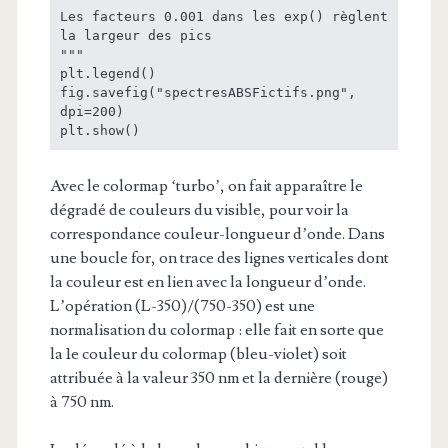
Les facteurs 0.001 dans les exp() règlent 
la largeur des pics

"""

plt.legend()

fig.savefig("spectresABSFictifs.png", 
dpi=200)

plt.show()
Avec le colormap ‘turbo’, on fait apparaître le
dégradé de couleurs du visible, pour voir la
correspondance couleur-longueur d’onde. Dans
une boucle for, on trace des lignes verticales dont
la couleur est en lien avec la longueur d’onde.
L’opération (L-350)/(750-350) est une
normalisation du colormap : elle fait en sorte que
la 1e couleur du colormap (bleu-violet) soit
attribuée à la valeur 350 nm et la dernière (rouge)
à 750 nm.