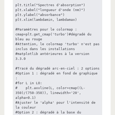
plt.title("Spectres d'absorption")

plt.xlabel("longueur d'onde (nm)")

plt.ylabel("absorbance")

plt.xlim(lambdamin, lambdamax)

#Paramètres pour le colormap :

cmap=plt.get_cmap('turbo')#dégradé du 
bleu au rouge

#Attention, le colormap 'turbo' n'est pas 
inclus dans les installations

#matplotlib antérieures à la version 
3.3.0

#Tracé du dégradé arc-en-ciel : 2 options

#Option 1 : dégradé en fond de graphique 
:

#for L in LO:

#    plt.axvline(L, color=cmap((L-
350)/(750-350)), linewidth='20', 
alpha=0.1)

#Ajuster le 'alpha' pour l'intensité de 
la couleur

#Option 2 : dégradé à la base du 