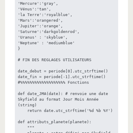
'Mercure':'gray',

'Vénus':'tan',

'la Terre':'royalblue',

'Mars':'orangered',

'Jupiter':'orange',

'Saturne':'darkgoldenrod',

'Uranus' : 'skyblue', 

'Neptune' : 'mediumblue'

}

# FIN DES REGLAGES UTILISATEURS

date_debut = periode[0].utc_strftime()

date_fin = periode[-1].utc_strftime()

#%%%%%%%%%%%%%%%%%%% Fonctions

def date_JMA(date): # renvoie une date 
Skyfield au format Jour Mois Année 
(string)

    return date.utc_strftime('%d %b %Y')

def attributs_planete(planete):

    """
