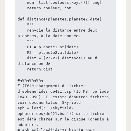
    nom= list(couleurs.keys())[rang]

    return couleur, nom

def distance(planete1,planete2,date):

    """

    renvoie la distance entre deux 
planètes, à la date donnée.

    """

    P1 = planete1.at(date)

    P2 = planete2.at(date)

    dist = (P2-P1).distance().au # 
distance en UA

    return dist

#%%%%%%%%%%

# (Télé)chargement du fichier 
d'ephémérides de421.bsp (16 MB, période 
1849-2050). Il existe d'autres fichiers, 
voir documentation Skyfield

eph = load('../skyfield-
ephemerides/de421.bsp')# si le fichier 
est déjà chargé sur le disque (chemin à 
adapter).

# eph=api.load('de421.bsp')# pour 