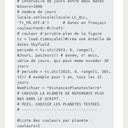
# intervalle de jours entre deux dates

NJours=1000                                          
# nombre de jours

locale.setlocale(locale.LC_ALL, 
'fr_FR.UTF-8')      # dates en français

couleurFond='#c7cef2'                               
# couleur d'arrière-plan de la figure

ts = load.timescale()#crée une échelle de 
dates Skyfield

periode = ts.utc(2023, 6, range(1, 
NJours, pasJours)) # année, n° mois, 
série de jours, qui peut meme excéder 30 
jours

# periode = ts.utc(2023, 4, range(1, 365, 
15)) # exemple pour 1 an, tous les 15 
jours

NomFichier = "DistancesPlanetesTerre"

# CHOISIR LA PLANETE DE REFERENCE PLUS 
BAS DANS LE SCRIPT.

# PUIS, CHOISIR LES PLANETES TESTEES.

# ---------------------------------

#Liste des couleurs par planète :

couleurs={
