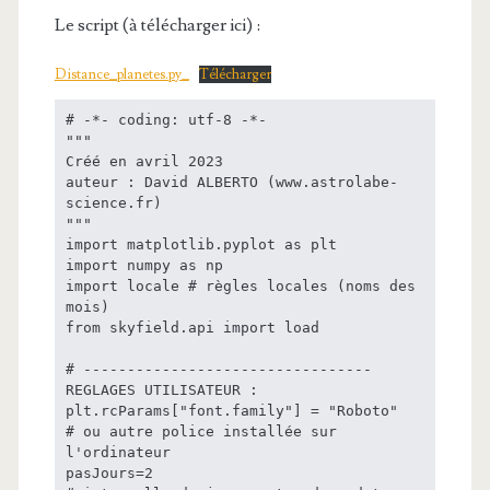
Le script (à télécharger ici) :
Distance_planetes.py_
Télécharger
# -*- coding: utf-8 -*-

"""

Créé en avril 2023

auteur : David ALBERTO (www.astrolabe-
science.fr)

"""

import matplotlib.pyplot as plt

import numpy as np

import locale # règles locales (noms des 
mois)

from skyfield.api import load

# --------------------------------- 
REGLAGES UTILISATEUR :

plt.rcParams["font.family"] = "Roboto"              
# ou autre police installée sur 
l'ordinateur

pasJours=2                                          