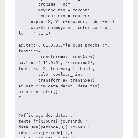
        proxima = nom

        moyenne_min = moyenne

        couleur_min = couleur

    ax.plot(X, Y, c=couleur, label=nom)

    ax.axhline(moyenne, color=couleur, 
ls='-.',lw=1)

ax.text(0.01,0.01,"la plus proche :", 
fontsize=12,

        transform=ax.transAxes)

ax.text(0.11,0.01,f"{proxima}", 
fontsize=12, fontweight='bold',

        color=couleur_min,

        transform=ax.transAxes)

ax.set_xlim(date_debut, date_fin)

ax.set_xticks([])

#----------------------------------------
------------------------------------

#Affichage des dates :

texte=f"{NJours} jours\ndu " + 
date_JMA(periode[0]) +"\nau " 
+date_JMA(periode[-1])
