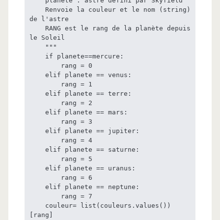
    planete : astre défini par Skyfield

    Renvoie la couleur et le nom (string) 
de l'astre

    RANG est le rang de la planète depuis 
le Soleil

    """

    if planete==mercure:

        rang = 0

    elif planete == venus:

        rang = 1

    elif planete == terre:

        rang = 2

    elif planete == mars:

        rang = 3

    elif planete == jupiter:

        rang = 4

    elif planete == saturne:

        rang = 5

    elif planete == uranus:

        rang = 6

    elif planete == neptune:

        rang = 7

    couleur= list(couleurs.values())
[rang]
