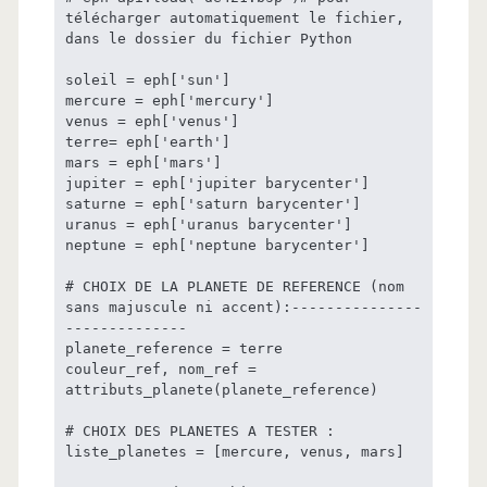
télécharger automatiquement le fichier, 
dans le dossier du fichier Python

soleil = eph['sun']

mercure = eph['mercury']

venus = eph['venus']

terre= eph['earth']

mars = eph['mars']

jupiter = eph['jupiter barycenter']

saturne = eph['saturn barycenter']

uranus = eph['uranus barycenter']

neptune = eph['neptune barycenter']

# CHOIX DE LA PLANETE DE REFERENCE (nom 
sans majuscule ni accent):---------------
--------------

planete_reference = terre

couleur_ref, nom_ref = 
attributs_planete(planete_reference)

# CHOIX DES PLANETES A TESTER :

liste_planetes = [mercure, venus, mars]
