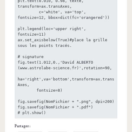
plt.text(0.010, 0.98, texte, 
transform=ax.transAxes,

         c='white', va='top', 
fontsize=12, bbox=dict(fc='orangered'))

plt.legend(loc='upper right', 
fontsize=11)

ax.set_axisbelow(True)#place la grille 
sous les points tracés.

# signature

fig.text(1.012,0.,'David ALBERTO 
(www.astrolabe-science.fr)',rotation=90,

ha='right',va='bottom',transform=ax.trans
Axes,

        fontsize=8)

fig.savefig(NomFichier + ".png", dpi=200)

fig.savefig(NomFichier + ".pdf")

Partager :