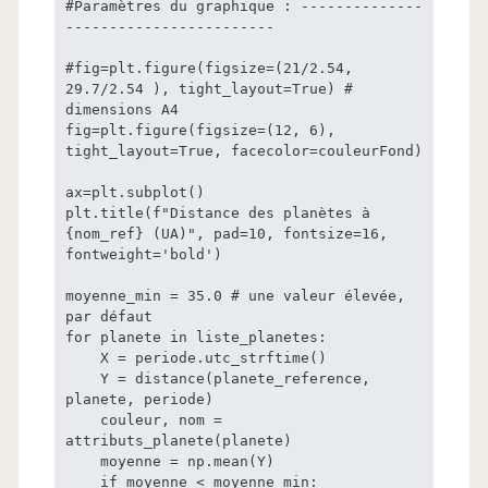
#Paramètres du graphique : --------------
------------------------

#fig=plt.figure(figsize=(21/2.54, 
29.7/2.54 ), tight_layout=True) # 
dimensions A4

fig=plt.figure(figsize=(12, 6), 
tight_layout=True, facecolor=couleurFond)

ax=plt.subplot()

plt.title(f"Distance des planètes à 
{nom_ref} (UA)", pad=10, fontsize=16, 
fontweight='bold')

moyenne_min = 35.0 # une valeur élevée, 
par défaut

for planete in liste_planetes:

    X = periode.utc_strftime()

    Y = distance(planete_reference, 
planete, periode)

    couleur, nom = 
attributs_planete(planete)

    moyenne = np.mean(Y)

    if moyenne < moyenne_min:
