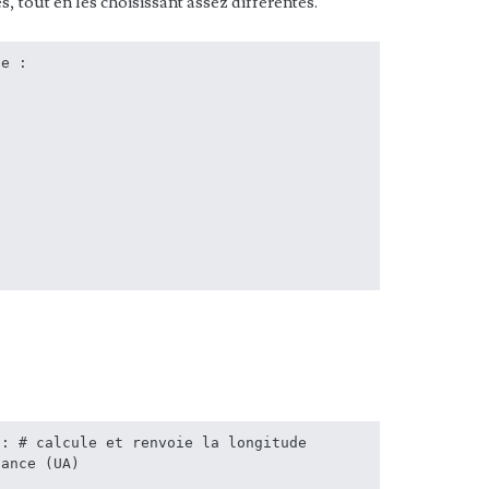
, tout en les choisissant assez différentes.
e :

: # calcule et renvoie la longitude 
ance (UA)
