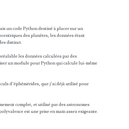
sais un code Python destiné à placer sur un
ocentriques des planètes, les données étant
es distinct.
 préalable les données calculées par des
liser un module pour Python qui calcule lui-même
lculs d’éphémérides, que j’ai déjà utilisé pour
êmement complet, et utilisé par des astronomes
polyvalence est une prise en main assez exigeante.