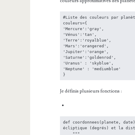
couleurs approximatives des planètes
#Liste des couleurs par planèt
couleurs={

'Mercure':'gray',

'Vénus':'tan',

'Terre':'royalblue', 

'Mars':'orangered',

'Jupiter':'orange',

'Saturne':'goldenrod', 

'Uranus' : 'skyblue', 

'Neptune' : 'mediumblue'

}
Je définis plusieurs fonctions :
def coordonnees(planete, date)
écliptique (degrés) et la dist
    """
