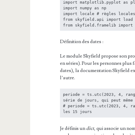
import matplotlib.pyplot as pl
import numpy as np

import locale # règles locales
from skyfield.api import load

from skyfield.framelib import
Définition des dates :
Le module Skyfield propose son pro
en séries). Pour les personnes plus 
dates), la documentation Skyfield e
l’autre.
periode = ts.utc(2023, 4, rang
série de jours, qui peut même 
# periode = ts.utc(2023, 4, ra
Je définis un
dict
, qui associe un nom