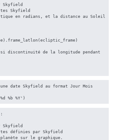
e).frame_latlon(ecliptic_frame)

une date Skyfield au format Jour Mois 
('%d %b %Y')
:
