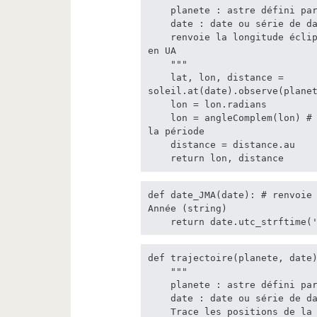
    planete : astre défini par Skyfield

    date : date ou série de dates Skyfield

    renvoie la longitude écliptique en radians, et la distance au Soleil 
en UA

    """

    lat, lon, distance = 
soleil.at(date).observe(planet
    lon = lon.radians

    lon = angleComplem(lon) # si discontinuité de la longitude pendant 
la période

    distance = distance.au

    return lon, distance
def date_JMA(date): # renvoie 
Année (string)

    return date.utc_strftime
def trajectoire(planete, date)
    """

    planete : astre défini par Skyfield

    date : date ou série de dates définies par Skyfield

    Trace les positions de la planète sur le graphique.
