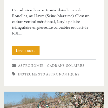
Ce cadran solaire se trouve dans le parc de
Rouelles, au Havre (Seine-Maritime). C’est un
cadran vertical méridional, à style polaire
triangulaire en pierre. Le colombier est daté de
1631.…
Cadran
Lire la suite
solaire
ASTRONOMIE
CADRANS SOLAIRES
ancien
INSTRUMENTS ASTRONOMIQUES
sur
un
colombier