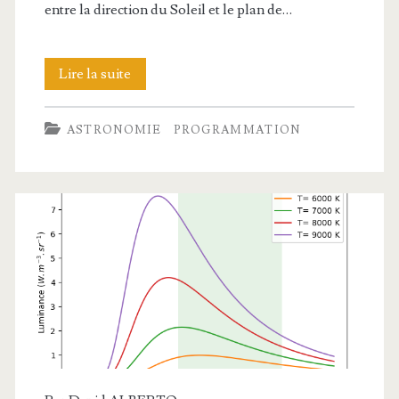
entre la direction du Soleil et le plan de…
Équation
Lire la suite
du
ASTRONOMIE
PROGRAMMATION
temps
et
déclinaison