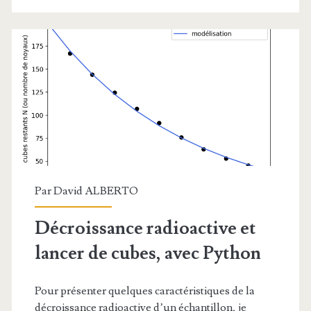
transmission
d’une
onde
ultrasonore
Par
David ALBERTO
Décroissance radioactive et
lancer de cubes, avec Python
Pour présenter quelques caractéristiques de la
décroissance radioactive d’un échantillon, je