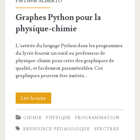
Par
David ALBERTO
Graphes Python pour la
physique-chimie
L’arrivée du langage Python dans les programmes
du lycée fournit un outil au professeur de
physique-chimie pour créer des graphiques de
qualité, et facilement paramétrables. Ces
graphiques peuvent être insérés…
Graphes
Lire la suite
Python
CHIMIE
PHYSIQUE
PROGRAMMATION
pour
RESSOURCE PÉDAGOGIQUE
SPECTRES
la