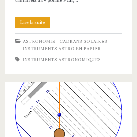
cadran est dit « polaire » car,…
Un
Lire la suite
cadran
ASTRONOMIE
CADRANS SOLAIRES
solaire
INSTRUMENTS ASTRO EN PAPIER
polaire
INSTRUMENTS ASTRONOMIQUES