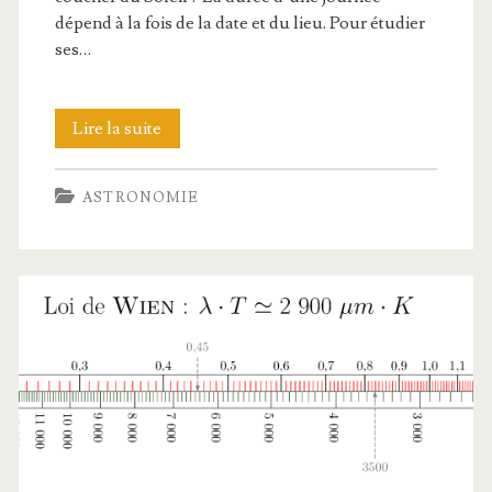
dépend à la fois de la date et du lieu. Pour étudier
ses…
Durée
Lire la suite
du
ASTRONOMIE
jour
et
latitude