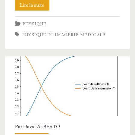
Effet
Lire la suite
Compton
PHYSIQUE
:
PHYSIQUE ET IMAGERIE MÉDICALE
bilan
énergétique
Par
David ALBERTO