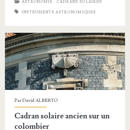
ASTRONOMIE
CADRANS SOLAIRES
solaire
INSTRUMENTS ASTRONOMIQUES
de
berger
à
fabriquer
Par
David ALBERTO
Cadran solaire ancien sur un
colombier