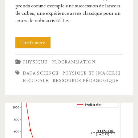
prends comme exemple une succession de lancers
de cubes, une expérience assez classique pour un
cours de radioactivité. Le…
Décroissance
Lire la suite
radioactive
PHYSIQUE
PROGRAMMATION
et
DATA SCIENCE
PHYSIQUE ET IMAGERIE
lancer
MÉDICALE
RESSOURCE PÉDAGOGIQUE
de
cubes,
avec
Python