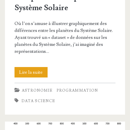
Système Solaire
Où l’on s’amuse à illustrer graphiquement des
différences entre les planètes du Système Solaire.
Ayant trouvé un « dataset » de données sur les
planètes du Système Solaire, j’ai imaginé des
représentations…
Comparaison
Lire la suite
des
ASTRONOMIE
PROGRAMMATION
planètes
DATA SCIENCE
du
Système
Solaire