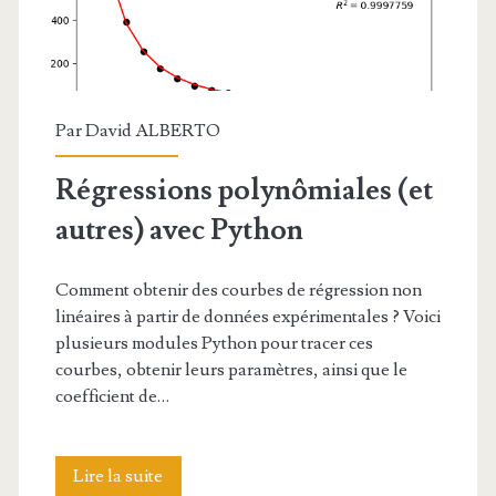
Par
David ALBERTO
Régressions polynômiales (et
autres) avec Python
Comment obtenir des courbes de régression non
linéaires à partir de données expérimentales ? Voici
plusieurs modules Python pour tracer ces
courbes, obtenir leurs paramètres, ainsi que le
coefficient de…
Régressions
Lire la suite