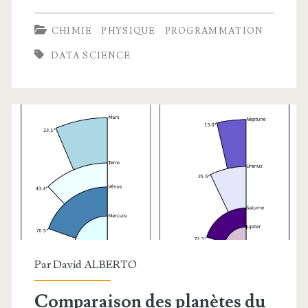
polynômiales
CHIMIE
PHYSIQUE
PROGRAMMATION
(et
DATA SCIENCE
autres)
avec
Python
Par
David ALBERTO
Comparaison des planètes du