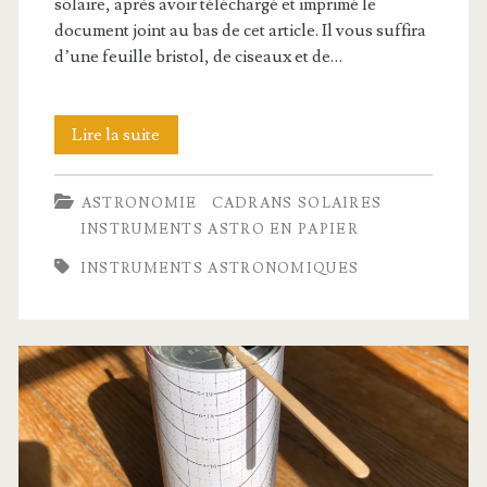
solaire, après avoir téléchargé et imprimé le
document joint au bas de cet article. Il vous suffira
d’une feuille bristol, de ciseaux et de…
Cadran
Lire la suite
solaire
ASTRONOMIE
CADRANS SOLAIRES
de
INSTRUMENTS ASTRO EN PAPIER
Humphrey
INSTRUMENTS ASTRONOMIQUES
Cole