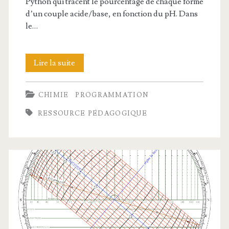
Python qui tracent le pourcentage de chaque forme
d’un couple acide/base, en fonction du pH. Dans
le…
Courbes
Lire la suite
de
CHIMIE
PROGRAMMATION
prédominance
RESSOURCE PÉDAGOGIQUE
acide/base