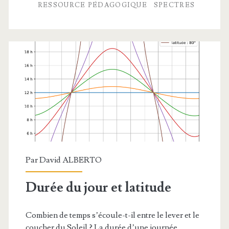
RESSOURCE PÉDAGOGIQUE
SPECTRES
avec
Python
Par
David ALBERTO
Durée du jour et latitude
Combien de temps s’écoule-t-il entre le lever et le
coucher du Soleil ? La durée d’une journée