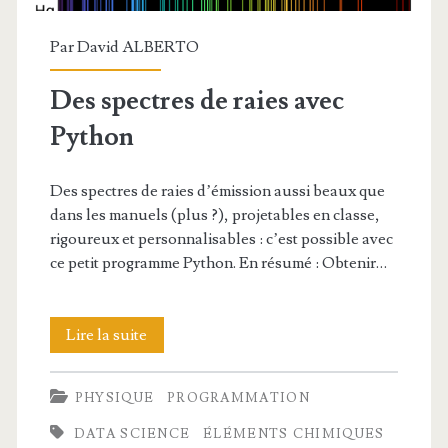
Par
David ALBERTO
Des spectres de raies avec
Python
Des spectres de raies d’émission aussi beaux que
dans les manuels (plus ?), projetables en classe,
rigoureux et personnalisables : c’est possible avec
ce petit programme Python. En résumé : Obtenir…
Des
Lire la suite
spectres
PHYSIQUE
PROGRAMMATION
de
DATA SCIENCE
ÉLÉMENTS CHIMIQUES
raies