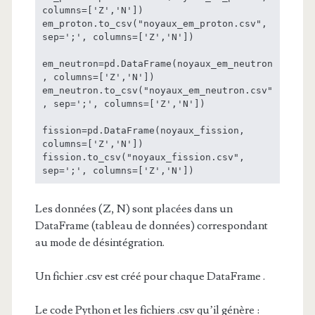
columns=['Z','N'])

em_proton.to_csv("noyaux_em_proton.csv", 
sep=';', columns=['Z','N'])

em_neutron=pd.DataFrame(noyaux_em_neutron
, columns=['Z','N'])

em_neutron.to_csv("noyaux_em_neutron.csv"
, sep=';', columns=['Z','N'])

fission=pd.DataFrame(noyaux_fission, 
columns=['Z','N'])

fission.to_csv("noyaux_fission.csv", 
sep=';', columns=['Z','N'])
Les données (Z, N) sont placées dans un
DataFrame (tableau de données) correspondant
au mode de désintégration.
Un fichier .csv est créé pour chaque DataFrame .
Le code Python et les fichiers .csv qu’il génère :