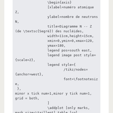
		\begin{axis}

		[xlabel=numéro atomique 
Z,

		ylabel=nombre de neutrons 
N,

		title=Diagramme N -- Z 
(de \textsc{Segrè}) des nucléides,

		width=11cm,height=15cm,

		xmin=0,ymin=0,xmax=120,

		ymax=180,

		legend pos=south east,

		legend image post style=
{scale=2},

		legend style={

			/tikz/nodes=
{anchor=west},

			font=\footnotesiz
e,

 },

minor x tick num=1,minor y tick num=1,

grid = both,

		]

		\addplot [only marks, 
mark size=\taillept] table [col 