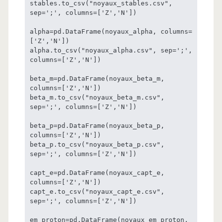
stables.to_csv("noyaux_stables.csv", 
sep=';', columns=['Z','N'])

alpha=pd.DataFrame(noyaux_alpha, columns=
['Z','N'])

alpha.to_csv("noyaux_alpha.csv", sep=';', 
columns=['Z','N'])

beta_m=pd.DataFrame(noyaux_beta_m, 
columns=['Z','N'])

beta_m.to_csv("noyaux_beta_m.csv", 
sep=';', columns=['Z','N'])

beta_p=pd.DataFrame(noyaux_beta_p, 
columns=['Z','N'])

beta_p.to_csv("noyaux_beta_p.csv", 
sep=';', columns=['Z','N'])

capt_e=pd.DataFrame(noyaux_capt_e, 
columns=['Z','N'])

capt_e.to_csv("noyaux_capt_e.csv", 
sep=';', columns=['Z','N'])

em_proton=pd.DataFrame(noyaux_em_proton, 