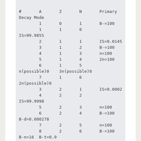
# 	A	Z	N	Primary 
Decay Mode

	1	0	1	B-=100

	1	1	0	
IS=99.9855

	2	1	1	IS=0.0145

	3	1	2	B-=100

	4	1	3	n=100

	5	1	4	2n=100

	6	1	5	
n(possible)0	3n(possible)0

	7	1	6	
2n(possible)0

	3	2	1	IS=0.0002

	4	2	2	
IS=99.9998

	5	2	3	n=100

	6	2	4	B-=100	
B-d=0.000278

	7	2	5	n=100

	8	2	6	B-=100	
B-n=16	B-t=0.9
