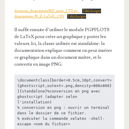
donnees_diagrammeNZ_pour_LTX.py_
Télécharger
diagramme-N_Z-LaTeX_CSV
Télécharger
Il suffit ensuite d’utiliser le module PGFPLOTS
de LaTeX pour créer un graphique y porter les
valeurs. Ici, la classe utilisée est
standalone
: la
documentation explique comment on peut insérer
ce graphique dans un document maître, et le
convertir en image PNG.
\documentclass[border=0.5cm,10pt,convert=
{ghostscript,outext=.png,density=800x800}
]{standalone}%conversion en png avec 
ghostscript (adapter selon 
l'installation)

% conversion en png : ouvrir un terminal 
dans le dossier de ce fichier.

% exécuter la commande xelatex -shell-
escape <nom du fichier>
