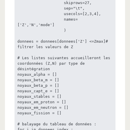
                    skiprows=27,

                    sep="\t",

                    usecols=[2,3,4],

                    names=
['Z','N','mode']

                    )

donnees = donnees[donnees['Z'] <=Zmax]# 
filtrer les valeurs de Z

# Les listes suivantes accueilleront les 
coordonnées (Z,N) par type de 
désintégration

noyaux_alpha = []

noyaux_beta_m = []

noyaux_beta_p = []

noyaux_capt_e = []

noyaux_stables = []

noyaux_em_proton = []

noyaux_em_neutron = []

noyaux_fission = []

# balayage du tableau de données :

for i in donnees.index :
