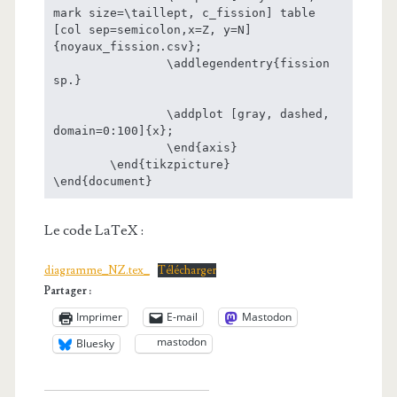
mark size=\taillept, c_fission] table 
[col sep=semicolon,x=Z, y=N] 
{noyaux_fission.csv};

		\addlegendentry{fission 
sp.}

		\addplot [gray, dashed, 
domain=0:100]{x};

		\end{axis}

	\end{tikzpicture}

Le code LaTeX :
diagramme_NZ.tex_
Télécharger
Partager :
Imprimer
E-mail
Mastodon
mastodon
Bluesky