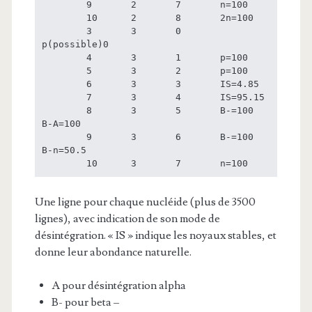
	9	2	7	n=100

	10	2	8	2n=100

	3	3	0	
p(possible)0

	4	3	1	p=100

	5	3	2	p=100

	6	3	3	IS=4.85

	7	3	4	IS=95.15

	8	3	5	B-=100	
B-A=100

	9	3	6	B-=100	
B-n=50.5

	10	3	7	n=100
Une ligne pour chaque nucléide (plus de 3500
lignes), avec indication de son mode de
désintégration. « IS » indique les noyaux stables, et
donne leur abondance naturelle.
A pour désintégration alpha
B- pour beta –