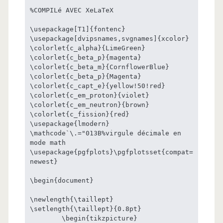
%COMPILé AVEC XeLaTeX

\usepackage[T1]{fontenc}

\usepackage[dvipsnames,svgnames]{xcolor}

\colorlet{c_alpha}{LimeGreen}

\colorlet{c_beta_p}{magenta}

\colorlet{c_beta_m}{CornflowerBlue}

\colorlet{c_beta_p}{Magenta}

\colorlet{c_capt_e}{yellow!50!red}

\colorlet{c_em_proton}{violet}

\colorlet{c_em_neutron}{brown}

\colorlet{c_fission}{red}

\usepackage{lmodern}

\mathcode`\.="013B%virgule décimale en 
mode math

\usepackage{pgfplots}\pgfplotsset{compat=
newest}

\begin{document}

\newlength{\taillept}

\setlength{\taillept}{0.8pt}

	\begin{tikzpicture}
