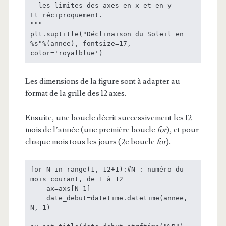
- les limites des axes en x et en y

Et réciproquement.

"""

plt.suptitle("Déclinaison du Soleil en 
%s"%(annee), fontsize=17, 
color='royalblue')
Les dimensions de la figure sont à adapter au
format de la grille des 12 axes.
Ensuite, une boucle décrit successivement les 12
mois de l’année (une première boucle
for
), et pour
chaque mois tous les jours (2e boucle
for
).
for N in range(1, 12+1):#N : numéro du 
mois courant, de 1 à 12

    ax=axs[N-1]

    date_debut=datetime.datetime(annee, 
N, 1)
