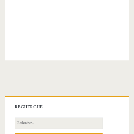
Barre
latérale
RECHERCHE
principale
Recherche: