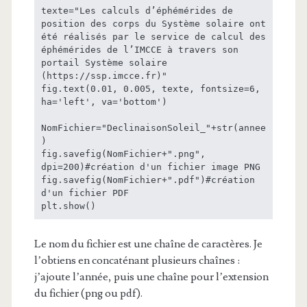
texte="Les calculs d’éphémérides de 
position des corps du Système solaire ont 
été réalisés par le service de calcul des 
éphémérides de l’IMCCE à travers son 
portail Système solaire 
(https://ssp.imcce.fr)"

fig.text(0.01, 0.005, texte, fontsize=6, 
ha='left', va='bottom')

NomFichier="DeclinaisonSoleil_"+str(annee
)

fig.savefig(NomFichier+".png", 
dpi=200)#création d'un fichier image PNG

fig.savefig(NomFichier+".pdf")#création 
d'un fichier PDF

plt.show()
Le nom du fichier est une chaîne de caractères. Je
l’obtiens en concaténant plusieurs chaînes :
j’ajoute l’année, puis une chaîne pour l’extension
du fichier (png ou pdf).