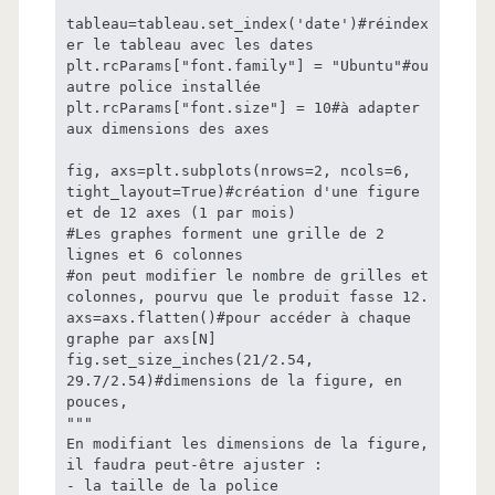
tableau=tableau.set_index('date')#réindex
er le tableau avec les dates

plt.rcParams["font.family"] = "Ubuntu"#ou 
autre police installée

plt.rcParams["font.size"] = 10#à adapter 
aux dimensions des axes

fig, axs=plt.subplots(nrows=2, ncols=6, 
tight_layout=True)#création d'une figure 
et de 12 axes (1 par mois)

#Les graphes forment une grille de 2 
lignes et 6 colonnes

#on peut modifier le nombre de grilles et 
colonnes, pourvu que le produit fasse 12.

axs=axs.flatten()#pour accéder à chaque 
graphe par axs[N]

fig.set_size_inches(21/2.54, 
29.7/2.54)#dimensions de la figure, en 
pouces,

"""

En modifiant les dimensions de la figure, 
il faudra peut-être ajuster :

- la taille de la police
