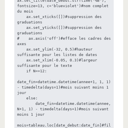
ax.set_title(date_debut.strftime("%B"), 
fontsize=13, c='blueviolet')#nom complet 
du mois

    ax.set_xticks([])#suppression des 
graduations

    ax.set_yticks([])#suppression des 
graduations

#    ax.axis('off')#efface les cadres des 
axes

    ax.set_ylim(-32, 0.5)#hauteur 
suffisante pour les listes de dates

    ax.set_xlim(-0.05, 0.3)#largeur 
suffisante pour le texte

    if N==12:

date_fin=datetime.datetime(annee+1, 1, 1) 
- timedelta(days=1)#mois suivant moins 1 
jour 

    else:

        date_fin=datetime.datetime(annee, 
N+1, 1) - timedelta(days=1)#mois suivant 
moins 1 jour 

mois=tableau.loc[date_debut:date_fin]#fil