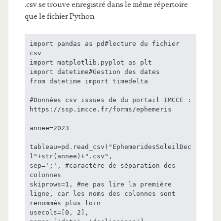
.csv se trouve enregistré dans le même répertoire
que le fichier Python.
import pandas as pd#lecture du fichier 
csv

import matplotlib.pyplot as plt

import datetime#Gestion des dates

from datetime import timedelta

#Données csv issues de du portail IMCCE : 
https://ssp.imcce.fr/forms/ephemeris

annee=2023

tableau=pd.read_csv("EphemeridesSoleilDec
l"+str(annee)+".csv", 

sep=';', #caractère de séparation des 
colonnes

skiprows=1, #ne pas lire la première 
ligne, car les noms des colonnes sont 
renommés plus loin

usecols=[0, 2], 
