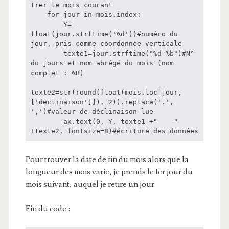
trer le mois courant

    for jour in mois.index:

        Y=-
float(jour.strftime('%d'))#numéro du 
jour, pris comme coordonnée verticale

        texte1=jour.strftime("%d %b")#N° 
du jours et nom abrégé du mois (nom 
complet : %B)

texte2=str(round(float(mois.loc[jour, 
['declinaison']]), 2)).replace('.', 
',')#valeur de déclinaison lue

        ax.text(0, Y, texte1 +"    " 
+texte2, fontsize=8)#écriture des données
Pour trouver la date de fin du mois alors que la
longueur des mois varie, je prends le 1er jour du
mois suivant, auquel je retire un jour.
Fin du code :