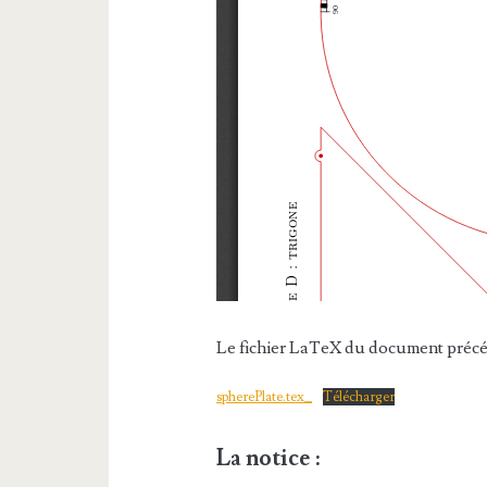
Le fichier LaTeX du document précéd
spherePlate.tex_
Télécharger
La notice :