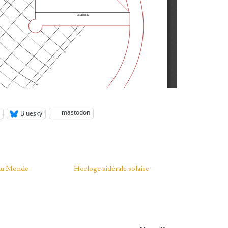
mastodon
n
Bluesky
du Monde
Horloge sidérale solaire