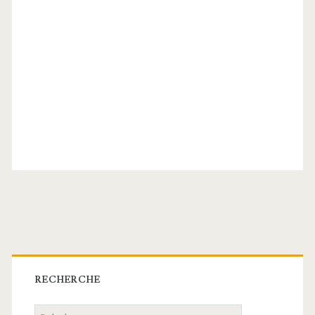
Barre
latérale
RECHERCHE
Recherche: