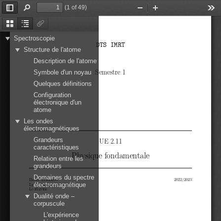
(1 of 49)
Toggle
Find
Zoom
Zoom
Too
Sidebar
Out
In
Thumbnails
Document
Attachments
Outline
Spectroscopie
DTS  IMRT
Structure de l'atome
Description de l'atome
Semestre 1
Symbole d'un noyau
Quelques définitions
Configuration
électronique d'un
atome
Les ondes
électromagnétiques
Grandeurs
UE 2.11
caractéristiques
Physique fondamentale
Relation entre les
grandeurs
Domaines du spectre
David
Alberto
2022/2023
électromagnétique
Lycée Françoise de Grâce
Le
Havre
Dualité onde –
corpuscule
L'expérience