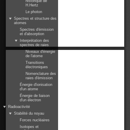
historique de
H.Hertz
Le photon
Spectres et structure des
atomes
Spectres d'émission
et d'absorption
Interprétation des
spectres de raies
Niveaux d'énergie
de l'atome
Transitions
électroniques
Nomenclature des
raies d'émission
Énergie d'ionisation
d'un atome
Énergie de liaison
d'un électron
Radioactivité
Stabilité du noyau
Forces nucléaires
Isotopes et